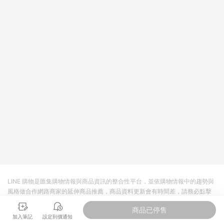
依LINE購物網站訂單成立通知為準。​​ (5)LINE購物設有「單一商
品最高回饋點數」機制 (部分時段開放「回饋無上限」)，以同一
訂單中同一商品不論件數計算，請依訂單成立當下LINE購物的回
饋機制為準。
LINE 購物是匯集購物情報與商品資訊的整合性平台，並依購物情報中的趨勢與
風格做合作網路商家的延伸商品推薦，商品資料更新會有時間差，請務必點擊
商品至各合作網路商家，確認現售價與購物條件，一切資訊以合作廠商網頁為
商品已停售
準。
加入筆記
設定到價通知