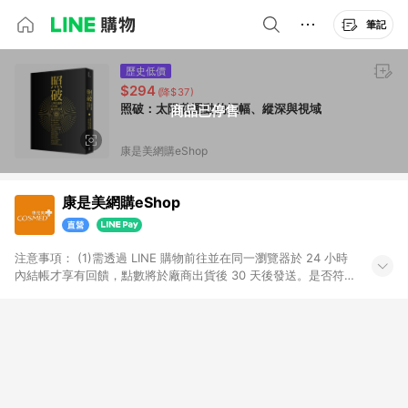
筆記
歷史低價
$294
(降$37)
照破：太陽花運動的振幅、縱深與視域
商品已停售
康是美網購eShop
康是美網購eShop
注意事項：​ (1)需透過 LINE 購物前往並在同一瀏覽器於 24 小時
內結帳才享有回饋，點數將於廠商出貨後 30 天後發送。​是否符
合回饋資格，依LINE購物系統紀錄為準。 (2)若使用康是美網購
APP下單，將無法獲得點數回饋。​ (3)以下品類商品均無回饋：​ -
黃金鑽飾/精品相關/3C數位(含周邊)/家電視聽/運動戶外/母嬰用
品​ -統一時代百貨/夢時代部分商品​ -博客來商品及其他指定商品​
(4)符合LINE POINTS回饋資格之訂單及各商品之「LINE回
饋%」，將於訂單成立後由「LINE購物通知」之官方帳號訊息通
知。亦可於LINE購物網站或APP中的「我的訂單」頁面查詢，請