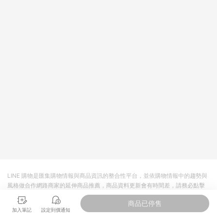
依LINE購物網站訂單成立通知為準。​​ (5)LINE購物設有「單一商
品最高回饋點數」機制 (部分時段開放「回饋無上限」)，以同一
訂單中同一商品不論件數計算，請依訂單成立當下LINE購物的回
饋機制為準。
LINE 購物是匯集購物情報與商品資訊的整合性平台，並依購物情報中的趨勢與
風格做合作網路商家的延伸商品推薦，商品資料更新會有時間差，請務必點擊
商品至各合作網路商家，確認現售價與購物條件，一切資訊以合作廠商網頁為
商品已停售
準。
加入筆記
設定到價通知