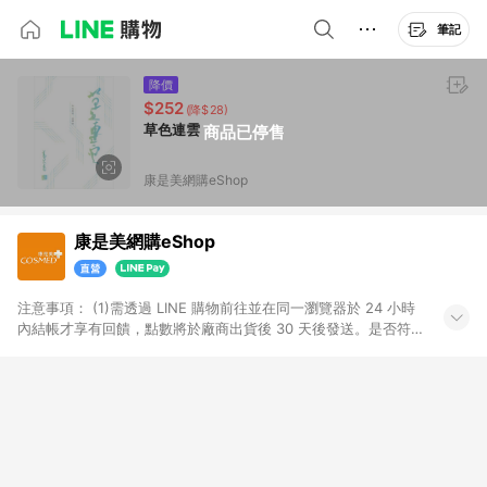
筆記
降價
$252
(降$28)
草色連雲
商品已停售
康是美網購eShop
康是美網購eShop
注意事項：​ (1)需透過 LINE 購物前往並在同一瀏覽器於 24 小時
內結帳才享有回饋，點數將於廠商出貨後 30 天後發送。​是否符
合回饋資格，依LINE購物系統紀錄為準。 (2)若使用康是美網購
APP下單，將無法獲得點數回饋。​ (3)以下品類商品均無回饋：​ -
黃金鑽飾/精品相關/3C數位(含周邊)/家電視聽/運動戶外/母嬰用
品​ -統一時代百貨/夢時代部分商品​ -博客來商品及其他指定商品​
(4)符合LINE POINTS回饋資格之訂單及各商品之「LINE回
饋%」，將於訂單成立後由「LINE購物通知」之官方帳號訊息通
知。亦可於LINE購物網站或APP中的「我的訂單」頁面查詢，請