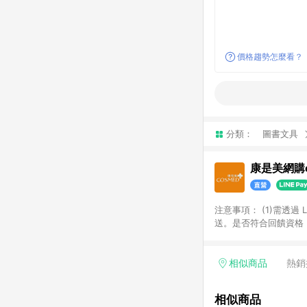
價格趨勢怎麼看？
分類：
圖書文具
康是美網購e
注意事項：​ (1)需透
送。​是否符合回饋資格，
品類商品均無回饋：​ -
品​ -博客來商品及其他
「LINE購物通知」之
相似商品
熱銷
訂單成立通知為準。​​ 
同一商品不論件數計算，
相似商品