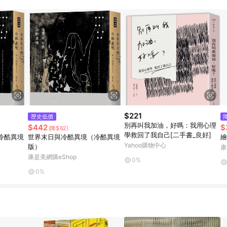
$221
歷史低價
別再叫我加油，好嗎：我用心理
$442
$
(降$62)
學救回了我自己[二手書_良好]
冷酷異境
世界末日與冷酷異境（冷酷異境
繪
Yahoo購物中心
版）
康
康是美網購eShop
0%
0%