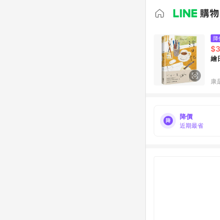
降
$
繪
康
降價
近期最省