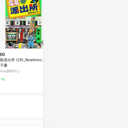
80
歷史低價
降價
龍派出所 (29)_Readmoo 讀墨
$672
$412
(降$192)
(降$83)
子書
寶寶的第一套成長紀錄繪本（三
全方位華語精進讀
ahoo購物中心
版）
te Chinese 
康是美網購eShop
康是美網購eSh
1%
0%
0%