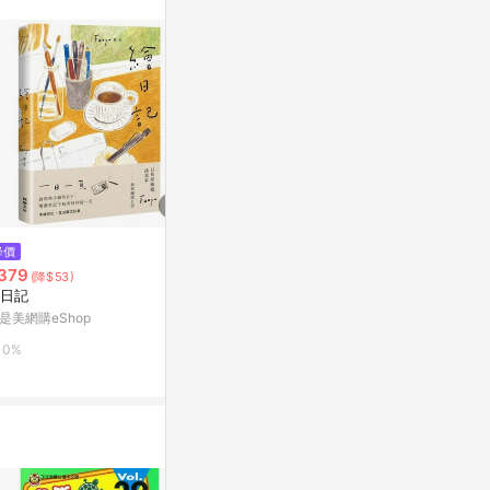
$297
$71
降價
做自己，為什麼還要說抱歉？[二
做自己，為什
379
(降$53)
手書_良好]
手書_良好]
日記
Yahoo購物中心
Yahoo購物中
是美網購eShop
0%
0%
0%