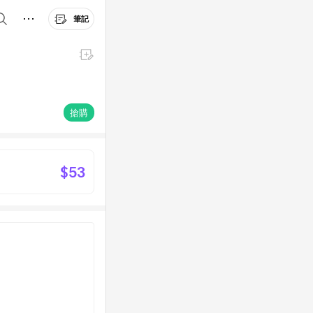
筆記
搶購
$53