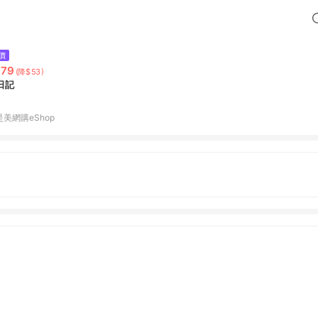
價
379
(降$53)
日記
是美網購eShop