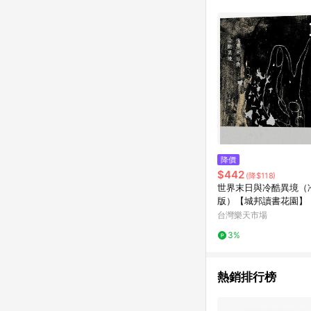
降價
$442
(降$118)
世界末日與冷酷異境（
版）【城邦讀書花園】
台灣樂天市場
3%
熱銷排行榜