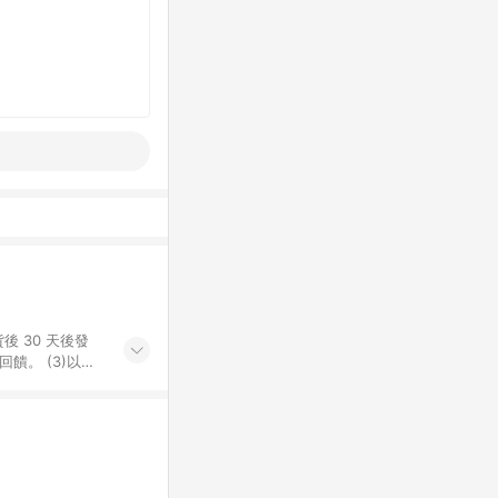
後 30 天後發
。​ (3)以下
百貨/夢時代部分商
，將於訂單成立後由
LINE購物網站
」)，以同一訂單中