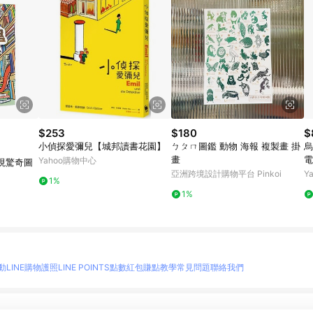
$253
$180
$
小偵探愛彌兒【城邦讀書花園】
ㄅㄆㄇ圖鑑 動物 海報 複製畫 掛
烏
畫
電
Yahoo購物中心
現驚奇圖
亞洲跨境設計購物平台 Pinkoi
Y
1%
1%
動
LINE購物護照
LINE POINTS點數紅包
賺點教學
常見問題
聯絡我們