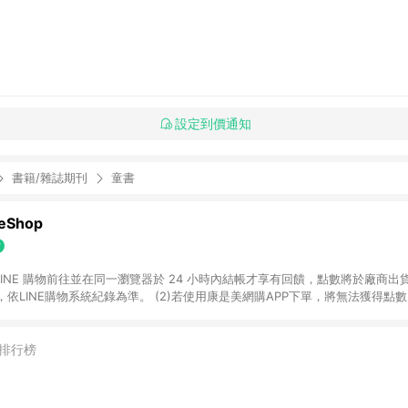
設定到價通知
書籍/雜誌期刊
童書
Shop
過 LINE 購物前往並在同一瀏覽器於 24 小時內結帳才享有回饋，點數將於廠商出貨
依LINE購物系統紀錄為準。 (2)若使用康是美網購APP下單，將無法獲得點數回饋
黃金鑽飾/精品相關/3C數位(含周邊)/家電視聽/運動戶外/母嬰用品​ -統一時代
指定商品​ (4)符合LINE POINTS回饋資格之訂單及各商品之「LINE回饋%」
官方帳號訊息通知。亦可於LINE購物網站或APP中的「我的訂單」頁面查詢，請依
排行榜
(5)LINE購物設有「單一商品最高回饋點數」機制 (部分時段開放「回饋無上限
請依訂單成立當下LINE購物的回饋機制為準。