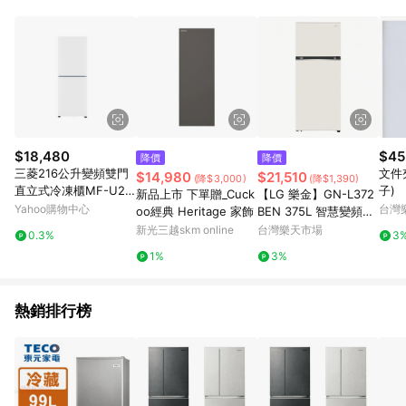
$18,480
$45
降價
降價
三菱216公升變頻雙門
文件
$14,980
$21,510
(降$3,000)
(降$1,390)
直立式冷凍櫃MF-U22
子)
新品上市 下單贈_Cuck
【LG 樂金】GN-L372
ET-W-C
Yahoo購物中心
台灣
oo經典 Heritage 家飾
BEN 375L 智慧變頻雙
門冰箱 香草白｜含基本
新光三越skm online
台灣樂天市場
0.3%
3
安裝【三井3C】
1%
3%
熱銷排行榜