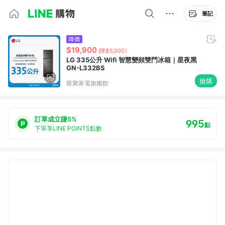
筆記
降價
$19,900
(降$5,000)
LG 335公升 Wifi 智慧變頻雙門冰箱｜星夜黑
GN-L332BS
搶購
匯聚家電旗艦館
訂單成立賺5%
995
點
下單享LINE POINTS點數