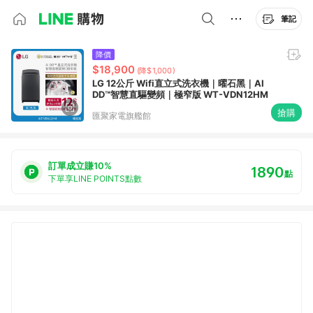
筆記
降價
$18,900
(降$1,000)
LG 12公斤 Wifi直立式洗衣機｜曜石黑｜AI
DD™智慧直驅變頻｜極窄版 WT-VDN12HM
搶購
匯聚家電旗艦館
訂單成立賺10%
1890
點
下單享LINE POINTS點數