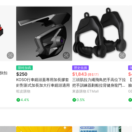
限時加碼
歷史低價
鈴快扣
$250
$1,843
$
(降$17)
KOSO行車鏡頭蓋專用加長膠套
三頭肌拉力繩飛鳥把手高位下拉
【
針對新式加長加大行車鏡頭適用
把手訓練器劃船拉背健身龍門架
臉
把手
蝦皮購物
東森購物 ETMall
G
4.4%
0.5%