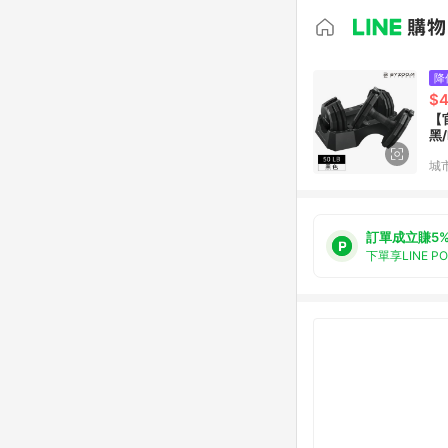
降
$4
【官
黑/
城
訂單成立賺5
下單享LINE P