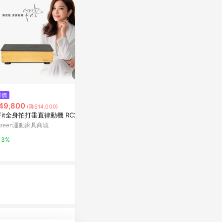
$315
降價
歷史低價
成功 健腹腳踏拉力器
49,800
$534
(降$14,000)
(降$133
Yahoo購物中心
Fit全身拍打垂直律動機 RC2
田徑跑步阻力
沖刺拉力帶短
green運動家具商城
0%
力帶
東森購物 ETMa
3%
0.5%