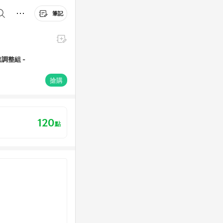
筆記
速調整組 -
搶購
120
點