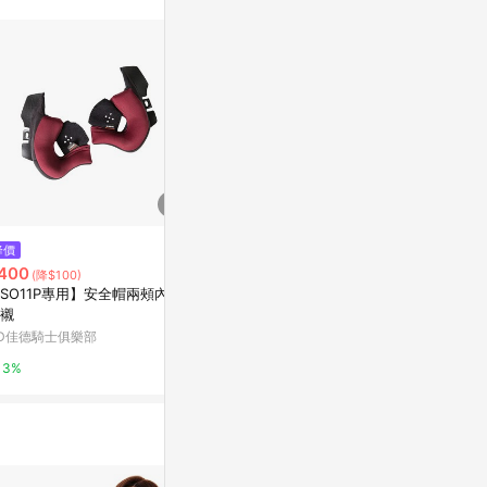
降價
限時加碼
限時加碼
400
$99
$210
(降$100)
SO11P專用】安全帽兩頰內襯
24H出🚀車載360旋轉手機支架
🌟機車支架
襯
配件 伸縮杆底座車 硅膠吸盤支架
手機支架電動
車載無線充 配件
用騎行導航牢
D佳德騎士俱樂部
蝦皮購物
蝦皮購物
車手機支架 
3%
6%
6.8%