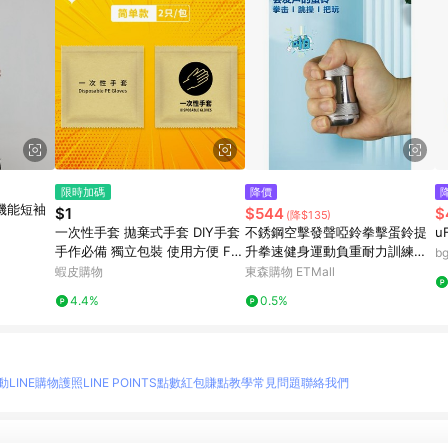
限時加碼
降價
太空機能短袖
$1
$544
$
(降$135)
一次性手套 拋棄式手套 DIY手套
不銹鋼空擊發聲啞鈴拳擊蛋鈴提
u
手作必備 獨立包裝 使用方便 FP
升拳速健身運動負重耐力訓練便
b
0003
攜
蝦皮購物
東森購物 ETMall
4.4%
0.5%
動
LINE購物護照
LINE POINTS點數紅包
賺點教學
常見問題
聯絡我們