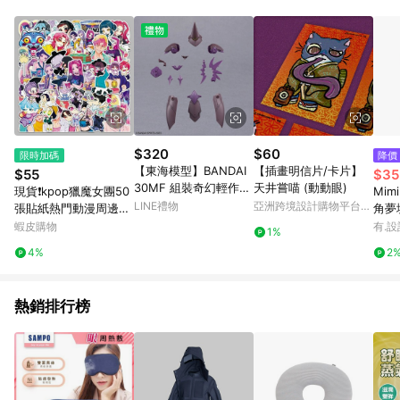
$320
$60
限時加碼
降價
【東海模型】BANDAI
【插畫明信片/卡片】
$55
$35
30MF 組裝奇幻輕作戰
天井嘗喵 (動動眼)
現貨❗️kpop獵魔女團50
Mimi
升級鎧甲 洛桑術士 組
LINE禮物
亞洲跨境設計購物平台
張貼紙熱門動漫周邊防
角夢
裝模型
Pinkoi
水裝飾手機貼紙 HUNT
答夾
蝦皮購物
有.設
1%
R/X 魯米 米拉 佐伊 振
4%
2
宇 sajaboy
熱銷排行榜