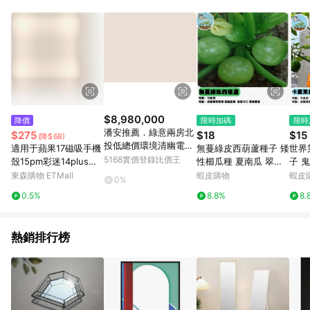
$8,980,000
降價
限時加碼
限時
潘安推薦．綠意兩房北
$275
$18
$15
(降$68)
投低總價環境清幽電梯
適用于蘋果17磁吸手機
無蔓綠皮西葫蘆種子 矮
世界
美宅｜台北市北投區溫
5168實價登錄比價王
殼15pm彩迷14plus雙
性櫛瓜種 夏南瓜 翠玉
子 
泉路
層p硅膠iphone16pro
瓜 家庭菜園 陽台盆栽
超辣
東森購物 ETMall
蝦皮購物
蝦皮
0%
max軍旅保護套戰術防
易栽種 豐收快 自種無
栽陽
0.5%
8.8%
8.
摔高級耐用磨軍事風m
農藥 新鮮採種 適合台
級 
agsafe
灣氣候
熱銷排行榜