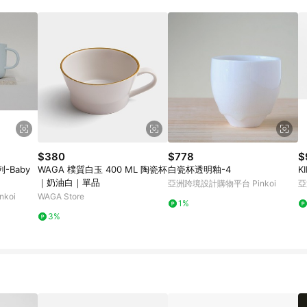
$380
$778
$
Baby
WAGA 樸質白玉 400 ML 陶瓷杯
白瓷杯透明釉-4
K
｜奶油白｜單品
亞洲跨境設計購物平台 Pinkoi
亞
koi
WAGA Store
1%
3%