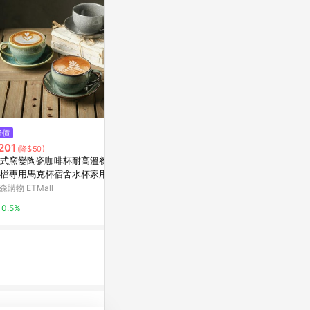
降價
降價
限時加碼
201
$290
$1,329
(降$50)
(降$10)
式窯變陶瓷咖啡杯耐高溫餐廳
代收代付-【享樂券】《5杯》CIT
星巴克杯子2
檔專用馬克杯宿舍水杯家用早
Y PEARL-黑糖珍珠撞奶(大杯-
粉色🌸櫻花in
杯
熱)
杯吸管水杯節
森購物 ETMall
新光三越skm online
蝦皮購物
0.5%
0%
8%