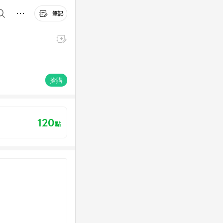
筆記
搶購
120
點