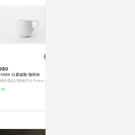
980
$2,388
$2,174
IHARA 白素磁釉 咖啡杯
【老時光 OLD-TIME】早期二手
威士忌形－咖
台灣製茶具咖啡杯組(六杯六盤為
洲跨境設計購物平台 Pinkoi
亞洲跨境設計購物
一組
亞洲跨境設計購物平台 Pinkoi
1%
1%
1%