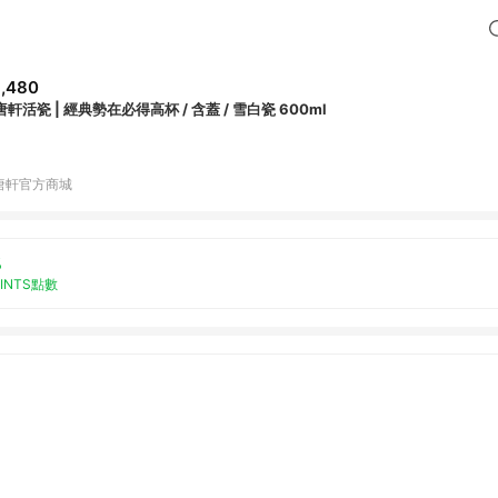
,480
軒活瓷 | 經典勢在必得高杯 / 含蓋 / 雪白瓷 600ml
唐軒官方商城
%
OINTS點數