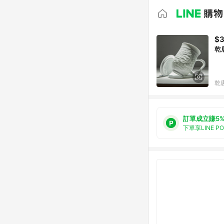
$3
乾唐
乾
訂單成立賺5
下單享LINE P