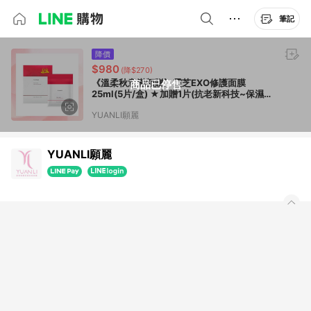
筆記
降價
$980
(降$270)
《溫柔秋意滿額贈》靈芝EXO修護面膜
商品已停售
25ml(5片/盒) ★加贈1片(抗老新科技~保濕修
護！)---(不參與折扣活動可加入滿額贈)
YUANLI願麗
YUANLI願麗