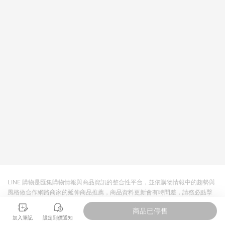
LINE 購物是匯集購物情報與商品資訊的整合性平台，並依購物情報中的趨勢與
風格做合作網路商家的延伸商品推薦，商品資料更新會有時間差，請務必點擊
商品至各合作網路商家，確認現售價與購物條件，一切資訊以合作廠商網頁為
商品已停售
準。
加入筆記
設定到價通知