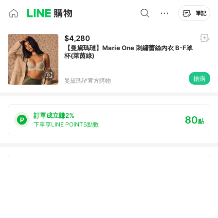
筆記
$4,280
【曼黛瑪璉】Marie One 刺繡蕾絲內衣 B-F罩
杯(萊茵綠)
搶購
曼黛瑪璉官方購物
訂單成立賺2%
80
點
下單享LINE POINTS點數