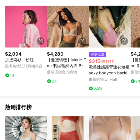
$2,094
$4,280
$4,
歷史低價
拼接襯衫 - 粉紅
【曼黛瑪璉】Marie O
【曼黛
$315
(降$135)
ne 刺繡蕾絲內衣 B-F
ne 
亞洲跨境設計購物平台
歐美性感露背連衣短裙
罩杯(萊茵綠)
罩杯
Pinkoi
曼黛瑪璉官方購物
曼黛
sexy bodycon backle
1%
ss mini sling dress
東森購物 ETMall
2%
2
0.5%
熱銷排行榜