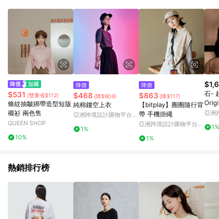
$1,
降價
降價
石- 
$531
$468
$863
(雙重省$112)
(降$906)
(降$117)
Orig
條紋抽皺綁帶造型短版
純棉鏤空上衣
【bitplay】圈圈隨行背
襯衫 兩色售
亞洲
帶 手機掛繩
亞洲跨境設計購物平台
Pinko
QUEEN SHOP
Pinkoi
亞洲跨境設計購物平台
1
1%
Pinkoi
10%
1%
熱銷排行榜