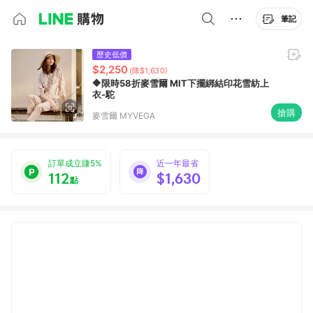
筆記
歷史低價
$2,250
(降$1,630)
🔶限時58折麥雪爾 MIT下擺綁結印花雪紡上
衣-駝
搶購
麥雪爾 MYVEGA
訂單成立賺5%
近一年最省
112
$1,630
點