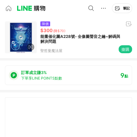
筆記
降價
$300
(降$70)
能量催化圖A228號- 全像圖聲音之鑰~解碼與
解決問題
搶購
聖哲曼魔法屋
訂單成立賺3%
9
點
下單享LINE POINTS點數