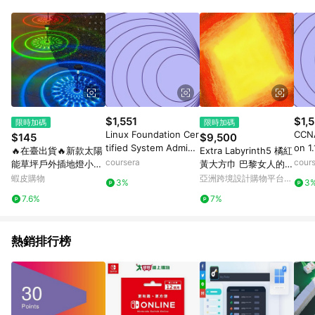
$1,551
$1,5
限時加碼
限時加碼
Linux Foundation Cer
CCNA
$145
$9,500
tified System Admini
on 1.
🔥在臺出貨🔥新款太陽
Extra Labyrinth5 橘紅
strator (LFCS): Unit 3
coursera
cour
能草坪戶外插地燈小夜
黃大方巾 巴黎女人的時
燈裝飾小院子花園別墅
尚氣息
蝦皮購物
亞洲跨境設計購物平台
3%
3
庭院小夜燈
Pinkoi
7.6%
7%
熱銷排行榜