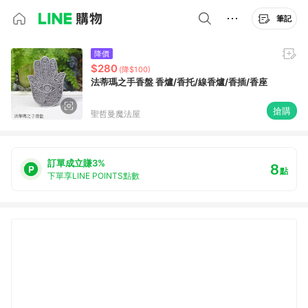
筆記
降價
$280
(降$100)
法蒂瑪之手香盤 香爐/香托/線香爐/香插/香座
搶購
聖哲曼魔法屋
訂單成立賺3%
8
點
下單享LINE POINTS點數