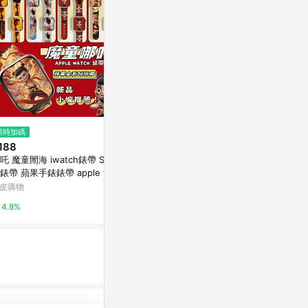
$4,700
$6,970
限時加碼
Swatch HELLO DARLING 超薄
CITIZEN 星
188
手錶/男錶/女錶/瑞士製造 SFP11
女錶 七夕寵愛
吒 魔童閙海 iwatch錶帶 S11矽
5M (34mm)【官方旗艦店】
3.5mm KP5-6
SWATCH-蝦皮官方旗艦店
Yahoo購物中
錶帶 蘋果手錶錶帶 apple wat
h s9錶帶 iwatch se錶帶
皮購物
2%
0.3%
4.8%