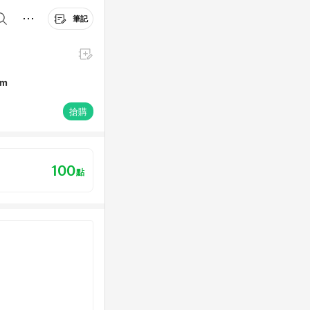
筆記
mm
搶購
100
點