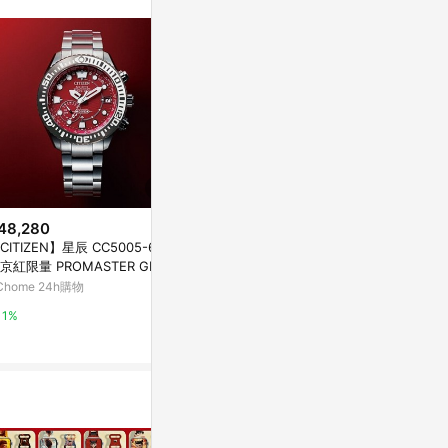
48,280
$18,450
$45,900
CITIZEN】星辰 CC5005-68Z
SEIKO精工 PROSPEX系列 防水2
SEIKO 精工 
京紅限量 PROMASTER GPS
00米 潛水機械腕錶 41.7mm (4R
廣告系列 三日
星對時 鈦金屬 光動能 潛水錶
35-06K0R/SRPL11K1)
機械錶 爸氣登
Chome 24h購物
PChome 24h購物
Yahoo購物中
7mm
黑/42mm(SPB
1%
1%
0.3%
0D)_SK045