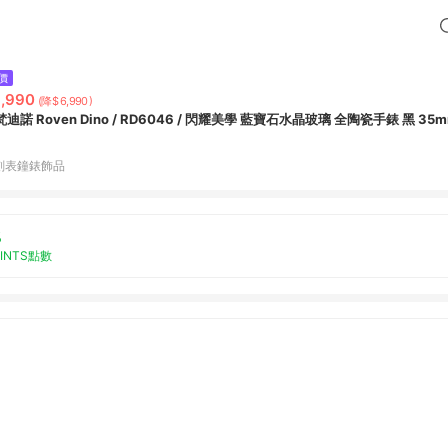
價
,990
(降$6,990)
迪諾 Roven Dino / RD6046 / 閃耀美學 藍寶石水晶玻璃 全陶瓷手錶 黑 35
刻表鐘錶飾品
%
OINTS點數