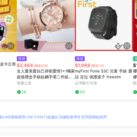
降價
降價
-皮卡丘剪
$2,464
$1,988
$
(降$435)
(降$112)
女人愛美愛自己捍衛愛情1+1獨家
myFirst Fone S3C 兒童 手錶 通
哪
超值禮盒手錶鈦鋼手環二件組
話 定位 保護孩子 freesim
膠
【WKTL0188-KTL079】
c
璀璨之星
台灣樂天市場
蝦
2%
3%
動
LINE購物護照
LINE POINTS點數紅包
賺點教學
常見問題
聯絡我們