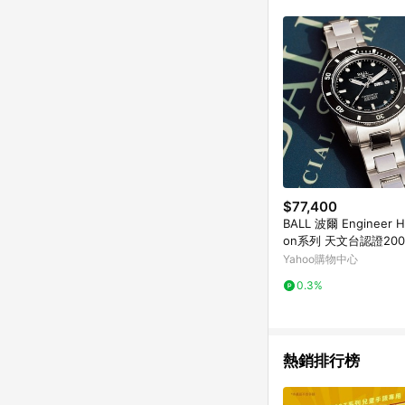
$77,400
BALL 波爾 Engineer H
on系列 天文台認證20
械腕錶 寵爸時刻 送禮推
Yahoo購物中心
m DM2118B-SCJ-BK
0.3%
熱銷排行榜