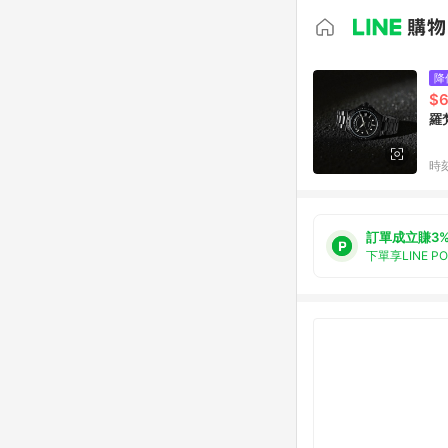
降
$6
羅梵
時
訂單成立賺3
下單享LINE P