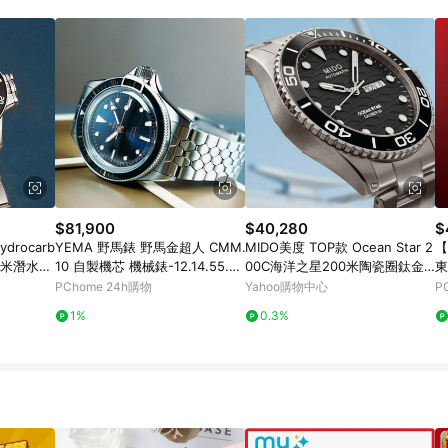
$81,900
$40,280
$
ydrocarb
YEMA 野馬錶 野馬金超人 CMM.
MIDO美度 TOP款 Ocean Star 2
【
0米潛水機
10 自製機芯 機械錶-12.14.55.S
00C海洋之星200米陶瓷圈鈦金
東
薦-40m
N.M2/39.5mm藍
屬42.5㎜ M6(M042430440510
衛
PChome 24h購物
Yahoo購物中心
P
0)
4
1%
0.3%