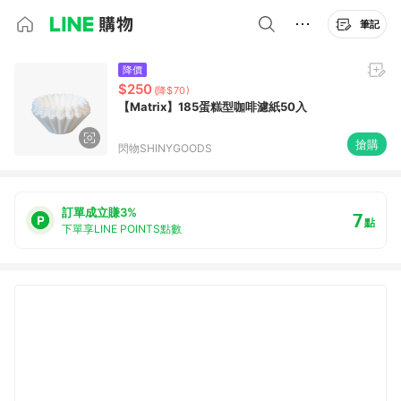
筆記
降價
$250
(降$70)
【Matrix】185蛋糕型咖啡濾紙50入
搶購
閃物SHINYGOODS
訂單成立賺3%
7
點
下單享LINE POINTS點數