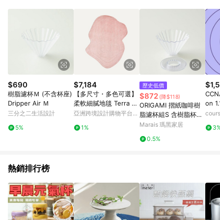
$690
$7,184
$1,5
歷史低價
樹脂濾杯Ｍ (不含杯座)
【多尺寸・多色可選】
CCNA
$872
(降$118)
Dripper Air Ｍ
柔軟細膩地毯 Terra 地
on 1.
ORIGAMI 摺紙咖啡樹
毯 異形
三分之二生活設計
亞洲跨境設計購物平台
cour
脂濾杯組S 含樹脂杯座
Pinkoi
- 霧灰色
Marais 瑪黑家居
5%
1%
3
0.5%
熱銷排行榜