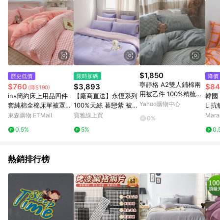
$1,850
歷史低價
限時加碼
降價
寧靜格 A2雙人鋪棉兩
$760
$3,893
$84
(降$190)
用被乙件 100%精梳棉
ins簡約床上用品四件
【廠商直送】永恆系列
韓國 
台灣製造
Yahoo購物中心
套純棉全棉床單被罩被
100%天絲 暮戀紫 被套
L 
套床笠宿舍三件套四季
床包組-特大
0cm 
東森購物 ETMall
寶雅線上買
Mar
0%
4
0.5%
5%
0.
熱銷排行榜