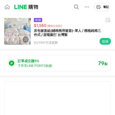
筆記
降價
$1,580
(降$3,000)
床包被套組(鋪棉兩用被套)-單人 / 精梳純棉三
件式 / 甜莓蘇打 台灣製
搶購
DUYAN 竹漾寢飾
訂單成立賺5%
79
點
下單享LINE POINTS點數