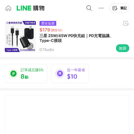
筆記
歷史低價
$179
(降$10)
三星 25W/45W PD快充組｜PD充電協議、
Type-C接頭
搶購
DTAudio
訂單成立賺5%
近一年最省
8
$10
點