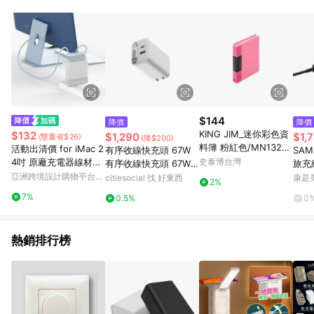
$144
降價
降價
KING JIM_迷你彩色資
$132
$1,290
$1,
(雙重省$26)
(降$200)
料簿 粉紅色/MN132C-
活動出清價 for iMac 2
有序收線快充頭 67W
SAM
P
4吋 原廠充電器線材收
史泰博台灣
有序收線快充頭 67W
旅充
納保護殼 143W
亞洲跨境設計購物平台
黑色
citiesocial 找 好東西
康是美
2%
Pinkoi
7%
0.5%
0
熱銷排行榜