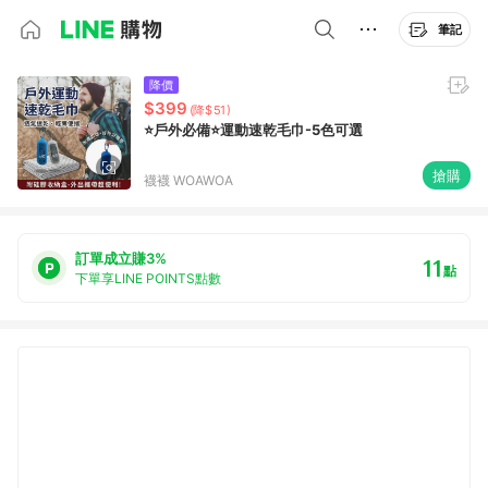
筆記
降價
$399
(降$51)
⭐️戶外必備⭐️運動速乾毛巾-5色可選
搶購
襪襪 WOAWOA
訂單成立賺3%
11
點
下單享LINE POINTS點數