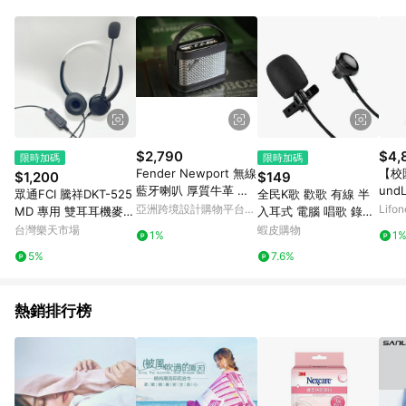
$2,790
$4,
限時加碼
限時加碼
Fender Newport 無線
【校
$1,200
$149
藍牙喇叭 厚質牛革 專
undL
眾通FCI 騰祥DKT-525
全民K歌 歡歌 有線 半
用手提便利攜行保護包
防水
亞洲跨境設計購物平台
Lif
MD 專用 雙耳耳機麥克
入耳式 電腦 唱歌 錄音
可攜
Pinkoi
風 含調音靜音
遊戲 監聽耳機 麥克風
台灣樂天市場
蝦皮購物
1%
1
代 
唱歌 領夾式
5%
7.6%
熱銷排行榜