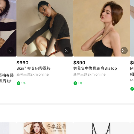
$660
$890
$
Skin³ 交叉綁帶罩衫
奶蓋集中聚攏細肩BraTop
M
細
新光三越skm online
新光三越skm online
衣長袖春裝
M
插肩袖t恤
1%
1%