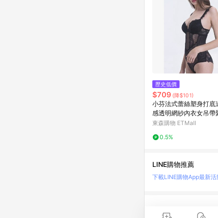
歷史低價
$709
(降$101)
小芬法式蕾絲塑身打底
感透明網紗內衣女吊帶
式夏
東森購物 ETMall
0.5%
LINE購物推薦
下載LINE購物App
最新活
LINE 購物是匯集購