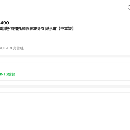
,490
體訓戀 前扣托胸收腹塑身衣 隱形膚【中重塑】
AULACE薄蕾絲
%
OINTS點數