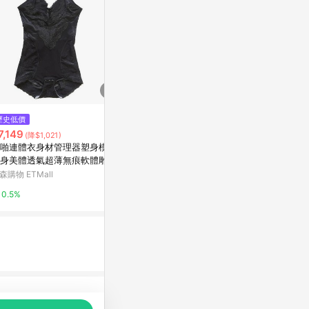
歷史低價
限時加碼
限時加碼
7,149
$469
$499
(降$1,021)
啪連體衣身材管理器塑身模具
超薄高腰收腹提臀塑身褲2入組
GIAT台灣製
身美體透氣超薄無痕軟體雕夏
衣
PChome 24h購物
女
森購物 ETMall
PChome 24h
1%
0.5%
1%
品推薦，商品資料更新會有