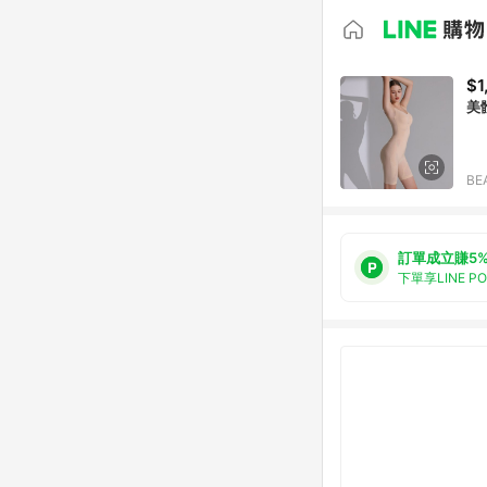
$1
美
BE
訂單成立賺5
下單享LINE P