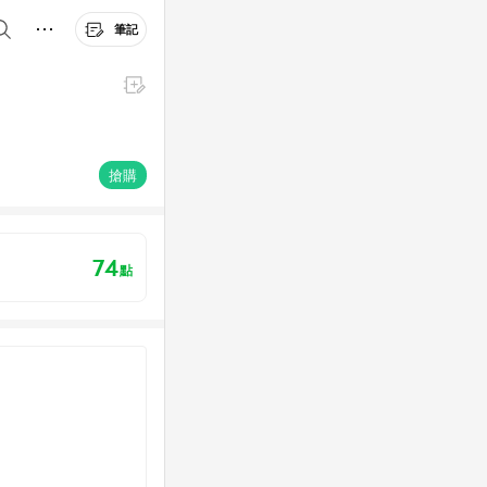
筆記
搶購
74
點