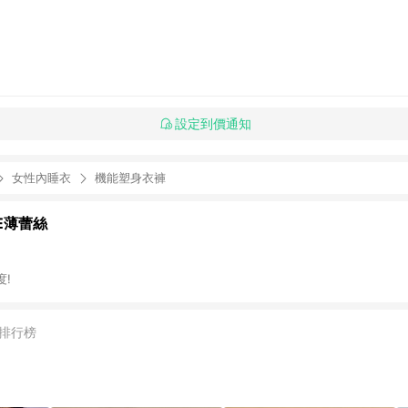
設定到價通知
女性內睡衣
機能塑身衣褲
CE薄蕾絲
!
排行榜