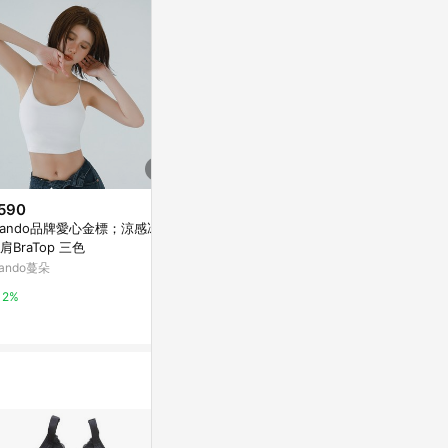
590
歷史低價
限時加碼
ando品牌愛心金標；涼感冰絲
$399
$188
(降$91)
肩BraTop 三色
【美式高領】DOMISS自訂-簍空
♢絲滑 360
ando蔓朵
美背合身背心-4色(現貨)
油亮 /凌款 全
滑連褲襪 薄款
DOMISS 朵蜜絲
蝦皮購物
2%
2%
2%