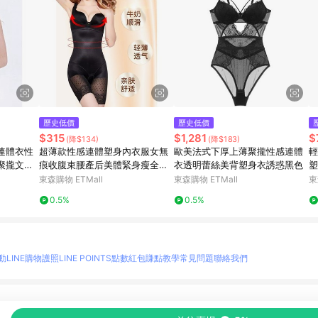
歷史低價
歷史低價
$315
$1,281
$
(降$134)
(降$183)
連體衣性
超薄款性感連體塑身內衣服女無
歐美法式下厚上薄聚攏性感連體
輕
聚攏文胸
痕收腹束腰產后美體緊身瘦全身
衣透明蕾絲美背塑身衣誘惑黑色
塑
塑形
款
東森購物 ETMall
東森購物 ETMall
東
0.5%
0.5%
動
LINE購物護照
LINE POINTS點數紅包
賺點教學
常見問題
聯絡我們
物情報與商品資訊的整合性平台，並依購物情報中的趨勢與風格做合作網路商家的延伸商