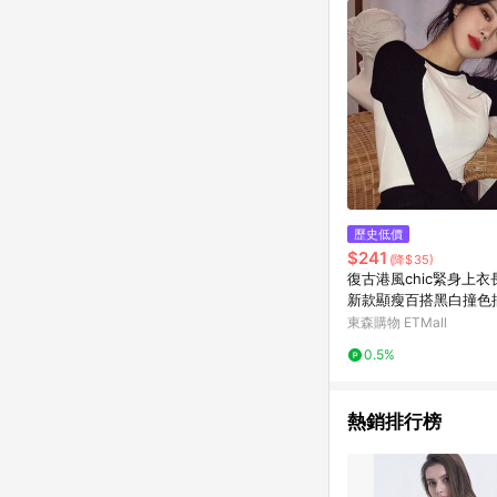
歷史低價
$241
(降$35)
復古港風chic緊身上
新款顯瘦百搭黑白撞色
女
東森購物 ETMall
0.5%
熱銷排行榜