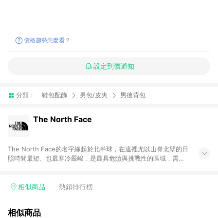
價格趨勢怎麼看？
設定到價通知
分類：
鞋包配飾
男包/皮夾
男後背包
The North Face
The North Face的名字緣起於北半球，在這裡尤以山脊北壁的日
照時間最短、也最寒冷嚴峻，是最具危險與挑戰性的區域，需要
較好的技巧與絕佳的裝備來克服，而真正的登山愛好者總能無所
畏懼、迎難而上，這正是品牌被命名為The North Face的原因，
“探索永不停止Never Stop Exploring”也成為品牌永恆的精神口
相似商品
熱銷排行榜
號。 The North Face自1966年由兩位熱愛登山的年輕登山者在
美西舊金山創立至今50年，始終以最先進的技術投入設計，生產
相似商品
專業戶外服飾與配備。在全球市場上，The North Face永遠都是