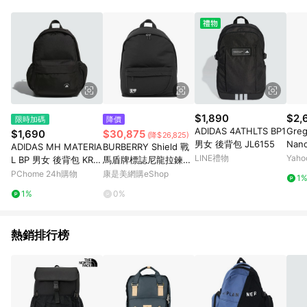
成功登頂者、世界性探險隊、極限運動選手、極地探險家的首
選，品牌在1976年便成立了品質控制實驗室，專門用於材料測
試，研發適合不同戶外環境、滿足各類需求的材質及面料；並且
每一件產品都需要經過嚴格的運動員實地測試、精進設計，至
今，The North Face代表著的不僅只是優良的裝備，更是人們走
出戶外或是從事惡劣苛刻的戶外探險時的最佳夥伴。 憑藉對戶外
運動的熱愛和極致的探索精神，The North Face不斷追求設計與
性能的極限，透過不斷的科技創新，提供更舒適安全的戶外裝
備，讓每一位生命中充滿理想、熱血的探險家與戶外愛好者，盡
$1,890
$2,
限時加碼
降價
情的挑戰自我的極限；歷經跨越五十年的傳承發展，The North
ADIDAS 4ATHLTS BP1
Gre
$1,690
$30,875
(降$26,825)
Face探索故事仍在續寫。
男女 後背包 JL6155
Nan
ADIDAS MH MATERIA
BURBERRY Shield 戰
山包 
LINE禮物
Yah
L BP 男女 後背包 KR51
馬盾牌標誌尼龍拉鍊後
4
15
背包(黑色)
PChome 24h購物
康是美網購eShop
1
1%
0%
熱銷排行榜