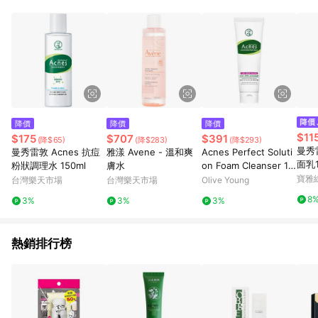
降價
降價
降價
$11
$175
$707
$391
(降$65)
(降$283)
(降$293)
曼秀
曼秀雷敦 Acnes 抗痘
雅漾 Avene - 溫和爽
Acnes Perfect Soluti
面乳1
粉狀調理水 150ml
膚水
on Foam Cleanser 12
5ml
寶雅
台灣樂天市場
台灣樂天市場
Olive Young
8
3%
3%
3%
熱銷排行榜