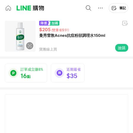
筆記
$205
(雙重省$51)
曼秀雷敦Acnes抗痘粉狀調理水150ml
搶購
寶雅線上買
訂單成立賺8%
近期最省
16
$35
點