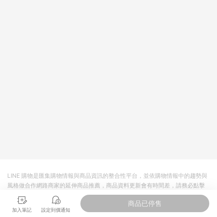
LINE 購物是匯集購物情報與商品資訊的整合性平台，並依購物情報中的趨勢與
風格做合作網路商家的延伸商品推薦，商品資料更新會有時間差，請務必點擊
商品至各合作網路商家，確認現售價與購物條件，一切資訊以合作廠商網頁為
商品已停售
準。
加入筆記
設定到價通知