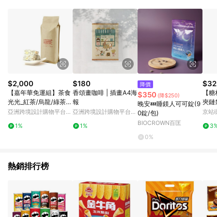
$2,000
$180
$32
降價
【嘉年華免運組】茶食
香頌畫咖啡 | 插畫A4海
【糖
$350
(降$250)
光光_紅茶/烏龍/綠茶牛
報
夾鏈袋
晚安💤睡鎂人可可錠(9
軋糖袋裝(8包組)
亞洲跨境設計購物平台
亞洲跨境設計購物平台
京站i
0錠/包)
Pinkoi
Pinkoi
BIOCROWN百匡
1%
1%
3
0%
熱銷排行榜