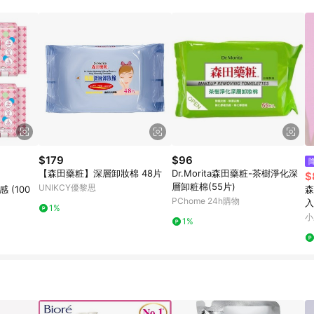
$179
$96
【森田藥粧】深層卸妝棉 48片
Dr.Morita森田藥粧-茶樹淨化深
$
層卸粧棉(55片)
UNIKCY優黎思
 (100
森
PChome 24h購物
入
1%
小
1%