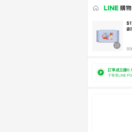
$1
森
寶
訂單成立賺0.
下單享LINE P