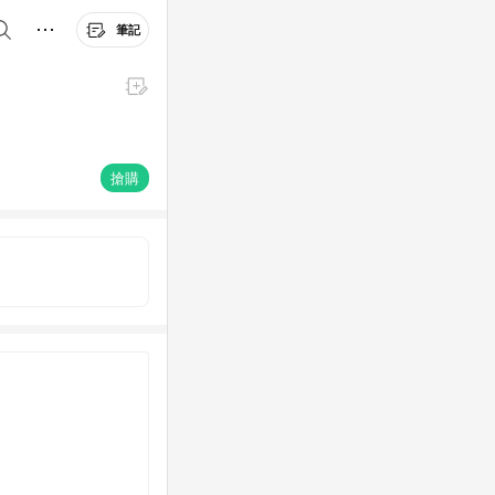
筆記
搶購