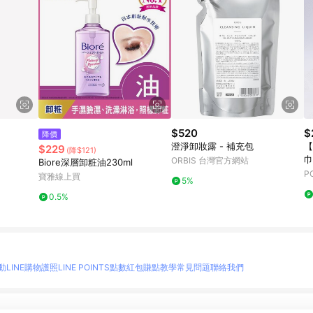
$520
$
降價
澄淨卸妝露 - 補充包
【
$229
(降$121)
巾
ORBIS 台灣官方網站
Biore深層卸粧油230ml
P
寶雅線上買
5%
0.5%
動
LINE購物護照
LINE POINTS點數紅包
賺點教學
常見問題
聯絡我們