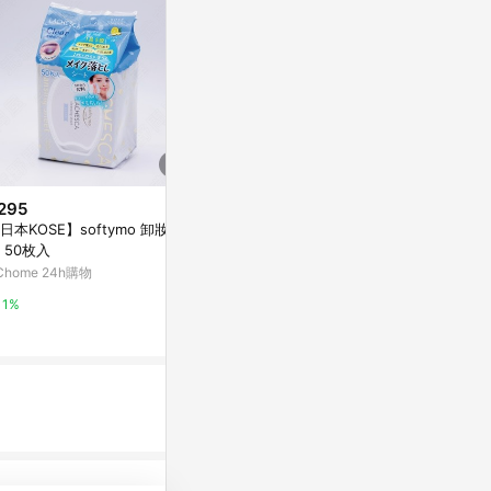
295
$650
限時加碼
日本KOSE】softymo 卸妝紙
淨透溫和卸妝露250ml－輕柔卸
$2,250
 50枚入
妝不熏眼 洗後不緊繃
EVE LOM
Chome 24h購物
亞洲跨境設計購物平台 Pinkoi
微風精品線上
1%
1%
5%