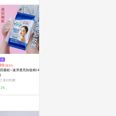
降價
降價
限時加碼
89
$79
$399
(降$9)
(降$10)
田藥粧~速淨透亮卸妝棉(40
BZU BZU小淑女卸妝濕巾20張
森田藥粧超原
)
寶雅線上買
康是美網購eSh
三美日官網
0.5%
5%
2%