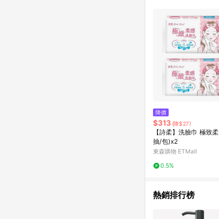
降價
$313
(降$27)
【詩柔】洗臉巾 極致柔感
抽/包)x2
東森購物 ETMall
0.5%
熱銷排行榜