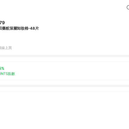
79
田藥粧深層卸妝棉-48片
雅線上買
5%
OINTS點數