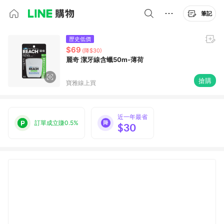
筆記
歷史低價
$69
(降$30)
麗奇 潔牙線含蠟50m-薄荷
搶購
寶雅線上買
近一年最省
訂單成立賺0.5%
$30