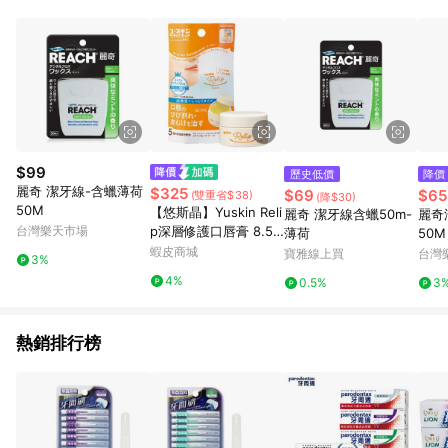
$99
歷史低價
降價
麗奇 潔牙線-含蠟薄荷
$325
$69
$65
(雙重省$38)
(降$30)
50M
【悠斯晶】Yuskin Reli
麗奇 潔牙線含蠟50m-
麗奇
台灣樂天市場
p深層修護口唇膏 8.5g
薄荷
50
【壹品藥局】
蝦皮商城
寶雅線上買
台灣
3%
4%
0.5%
3
熱銷排行榜