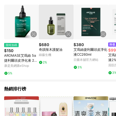
$680
$380
限時加碼
奇蹟辣木護髮油
艾瑪絲捷利爾頭皮淨化
$99
$150
液CC260ml
綠藤生機
艾瑪
AROMASE艾瑪絲 5α
日藥本舖官方網站
液2%
捷利爾頭皮淨化液 2%
2%
80mL
屈臣氏
康是美網購eShop
3%
3
5%
熱銷排行榜