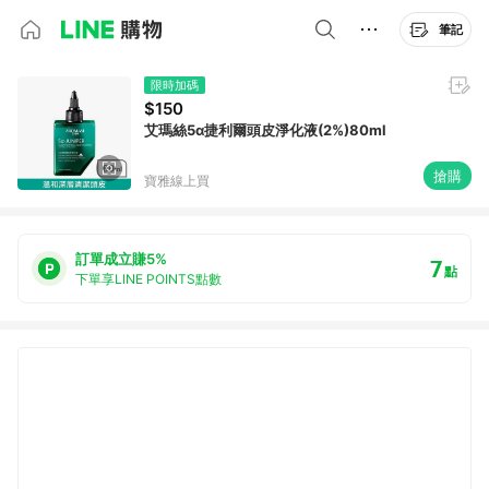
筆記
限時加碼
$150
艾瑪絲5α捷利爾頭皮淨化液(2%)80ml
搶購
寶雅線上買
訂單成立賺5%
7
點
下單享LINE POINTS點數