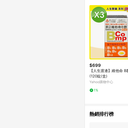
$699
【人生渡邊】維他命 B群
(120錠/盒)
Yahoo購物中心
1%
熱銷排行榜