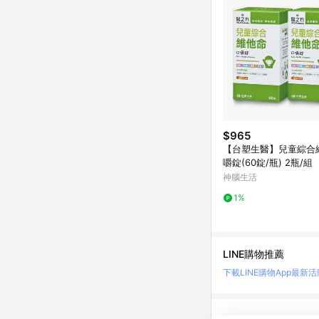
$965
【台塑生醫】兒童綜合
嚼錠(60錠/瓶) 2瓶/組
神腦生活
1%
LINE購物推薦
下載LINE購物App
最新活