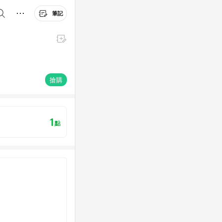
筆記
搶購
1
點