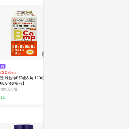
$2,170
降價
降價
【人生製藥】 渡邊 EX 糖衣錠 (1
230
$980
(降$48)
(降$120
41錠/瓶) 6+1瓶
邊 維他命B群糖衣錠 120粒
赫里萊比 女性
台灣樂天市場
德芳保健藥妝】
群糖衣錠 90錠
加鋅
灣樂天市場
台灣樂天市場
3%
3%
3%