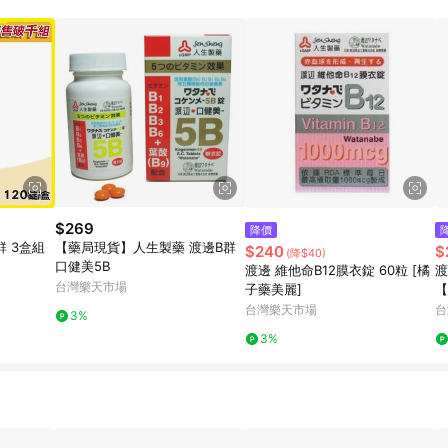
$269
降價
 3盒組
【藥局現貨】人生製藥 渡邊B群
$240
$
(降$40)
口健美5B
渡邊 維他命B12膜衣錠 60粒 [橘
渡
台灣樂天市場
子藥美麗]
【
台灣樂天市場
台
3%
3%