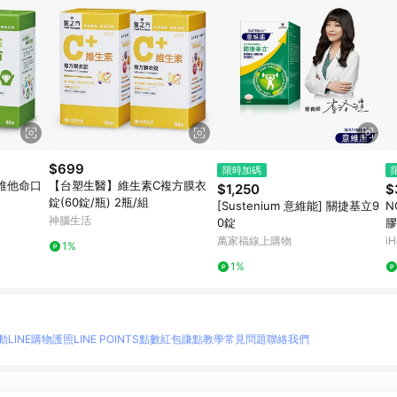
$699
限時加碼
維他命口
【台塑生醫】維生素C複方膜衣
$1,250
$
錠(60錠/瓶) 2瓶/組
[Sustenium 意維能] 關捷基立9
N
神腦生活
0錠
膠
萬家福線上購物
iH
1%
1%
動
LINE購物護照
LINE POINTS點數紅包
賺點教學
常見問題
聯絡我們