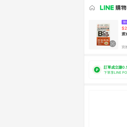
降
$2
渡
寶
訂單成立賺0.
下單享LINE P