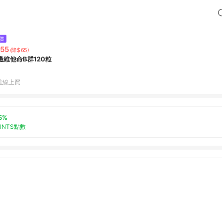
價
55
(降$65)
邊維他命B群120粒
雅線上買
5%
OINTS點數