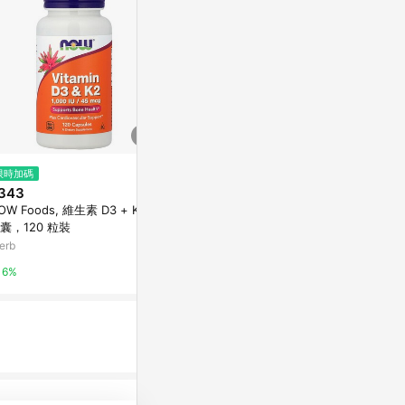
$1,149
$399
限時加碼
J49_DK 合力他命EX
【優倍多 Yo
343
他命軟膠囊魚油
NANOone
OW Foods, 維生素 D3 + K2
PChome 24h
囊，120 粒裝
0%
erb
1%
6%