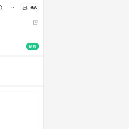
筆記
搶購