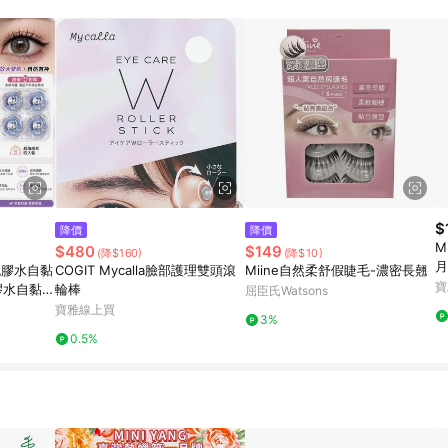
$
降價
降價
M
$480
$149
(降$160)
(降$10)
月
免膠水自黏
COGIT Mycalla臉部護理雙頭滾
Miine自然柔舒假睫毛-濃密長翹
寶
膠水自黏假
輪棒
屈臣氏Watsons
子毛一片
寶雅線上買
3%
0.5%