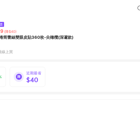
價
39
(降$40)
M捲筒蕾絲雙眼皮貼360枚-尖橄欖(深邃款)
雅線上買
近期最省
%
$40