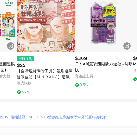
$369
$
限時加碼
形雙面雙眼
日本AB隱形塑眼膠水(速效)-蝴蝶
M
$25
單面)｜台
版
台
【台灣現貨🎁贈工具】隱形透氣
皮官方旗艦
寶雅線上買
雙眼皮貼【MINI YANG】透氣輕
薄 霧面網狀 兩種款式可選 單面
蝦皮購物
0.5%
雙眼皮貼
5.2%
動
LINE購物護照
LINE POINTS點數紅包
賺點教學
常見問題
聯絡我們