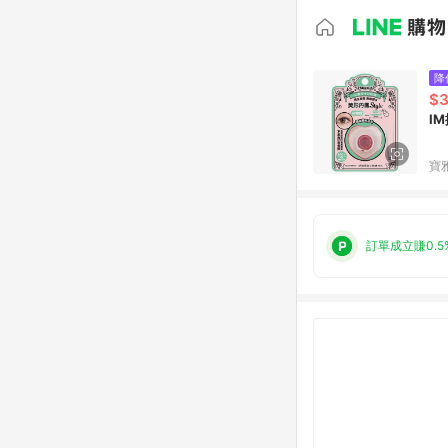
降
$
I
寶
訂單成立賺0.5