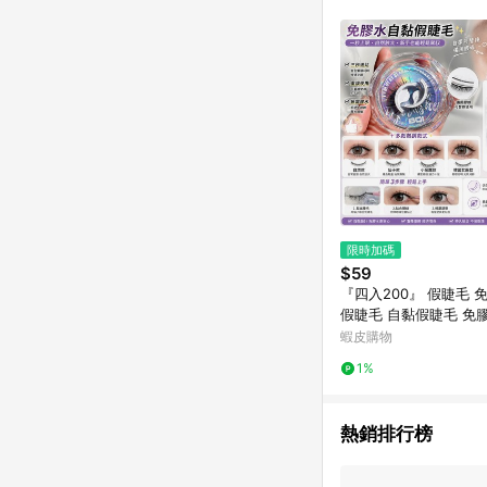
限時加碼
$59
『四入200』 假睫毛 
假睫毛 自黏假睫毛 免
睫毛仿生自然惡魔款仙
蝦皮購物
式新手可重複使
1%
熱銷排行榜