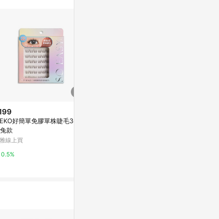
199
限時加碼
降價
EKO好簡單免膠單株睫毛36株-
$35
$87
(降$2)
兔款
🌞隔日到貨🌞小紅書同款粉色睫
MAYSKIN 
雅線上買
毛夾 隨身 新型迷你便攜式睫毛夾
型)12入(1.5c
睫毛夾 旅行用 卷翹持久睫毛器
蝦皮購物
小三美日官網
0.5%
睫毛卷翹器 按壓式
4%
2%