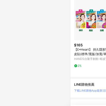
$165
【E•Heart】 持久隱
皮貼(標準/寬版/加寬/
隆手創館
HANDS台隆手創館-蝦
店
2%
LINE購物推薦
下載LINE購物App
最新活