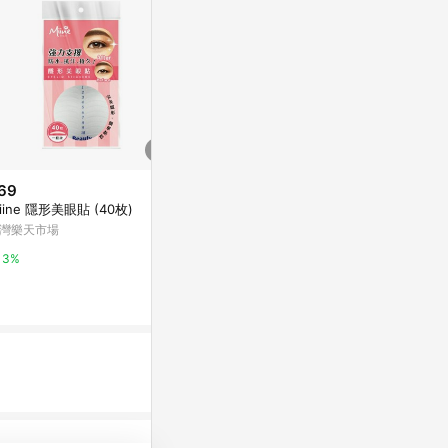
69
$149
降價
iine 隱形美眼貼 (40枚)
LM網狀隱形美
$164
(降$86)
瞳版 (包裝隨
灣樂天市場
Miss bowbow 撥撥小姐~3M網
寶雅線上買
狀雙眼皮貼(112/120枚) 6款可選
3%
小三美日官網
0.5%
2%