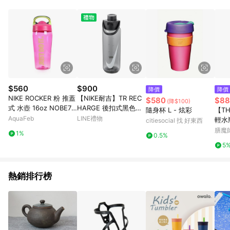
$560
$900
降價
降價
NIKE ROCKER 粉 推蓋
【NIKE耐吉】TR REC
$580
$88
(降$100)
式 水壺 16oz NOBE76
HARGE 後扣式黑色水
隨身杯 L - 炫彩
【T
6716
壺 24OZ/700ml 運動
AquaFeb
LINE禮物
輕水瓶
citiesocial 找 好東西
水瓶(N10043140722
710
膳魔
1%
0.5%
4) 冷水壺 大口徑水杯
5
高蛋白乳清奶昔代餐搖
搖杯 慢跑自行車 告白
禮物 生日禮物
熱銷排行榜