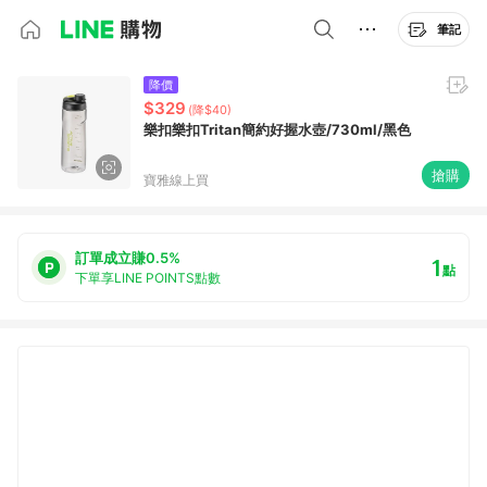
筆記
降價
$329
(降$40)
樂扣樂扣Tritan簡約好握水壺/730ml/黑色
搶購
寶雅線上買
訂單成立賺0.5%
1
點
下單享LINE POINTS點數