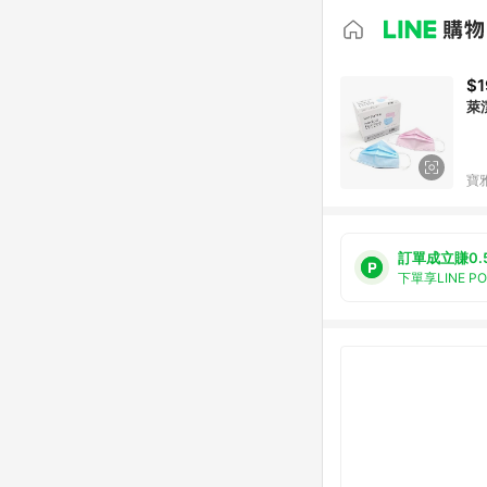
$1
萊
寶
訂單成立賺0.
下單享LINE P