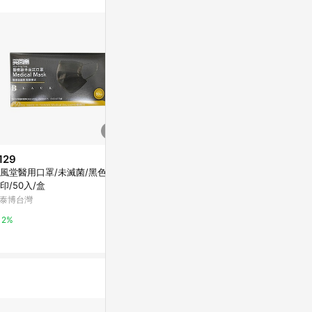
129
$129
降價
風堂醫用口罩/未滅菌/黑色/雙
華淨醫用口罩50入盒裝-綜合五
$209
(降$40
印/50入/盒
色
舒芙氧Sofär
泰博台灣
寶雅線上買
罩-紫櫻粉-20
媽咪愛
2%
0.5%
0.5%