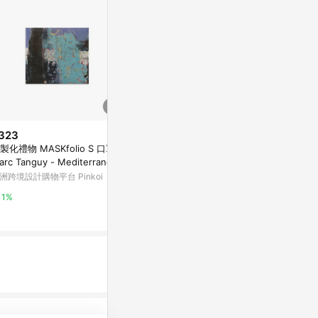
323
$150
限時加碼
製化禮物 MASKfolio S 口罩套
夏日薄棉口罩
$265
arc Tanguy - Mediterranean
亞洲跨境設計購物
本良Bitoway🇯🇵夏天涼感口罩
洲跨境設計購物平台 Pinkoi
【美顏3D】Q-Max冷感口罩 任
1%
選買三送一 沖銷售量！小顏 美顏
蝦皮購物
1%
防飛沫 日本口罩
6%