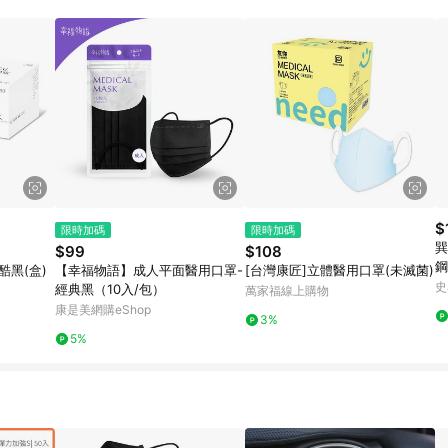
$
限時加碼
限時加碼
巽
$99
$108
鋼
酷黑(盒)
【幸福物語】成人平面醫用口罩-
[台灣康匠]立體醫用口罩(未滅菌)
史
經典黑（10入/包）
萬家福線上購物
康是美網購eShop
3%
5%