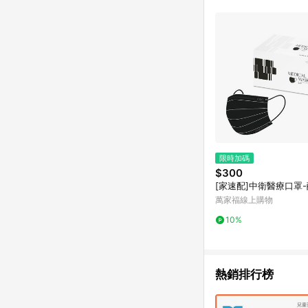
限時加碼
$300
[家速配]中衛醫療口罩-
萬家福線上購物
10%
熱銷排行榜