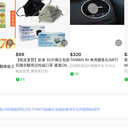
$99
$320
$
【蝦皮直營】釩泰 50片獨立包裝
TAIWAN IN 車用擴香石(MIT)
客
四層非醫用活性碳口罩 通過CNS
M
亞洲跨境設計購物平台 Pinkoi
強醫療級立
14775 過濾防塵拋棄式 非醫材
蝦皮直營_最快當日到
亞
1%
3%
動
LINE購物護照
LINE POINTS點數紅包
賺點教學
常見問題
聯絡我們