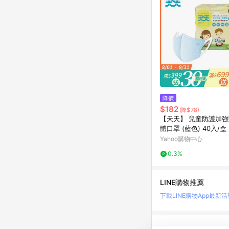
降價
$182
(降$78)
【天天】 兒童防護加
體口罩 (藍色) 40入/盒
Yahoo購物中心
0.3%
LINE購物推薦
下載LINE購物App
最新活