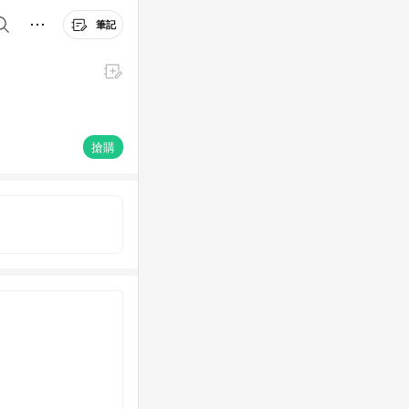
筆記
搶購