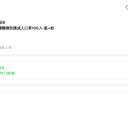
99
潔醫療防護成人口罩100入-藍+粉
雅線上買
5%
OINTS點數