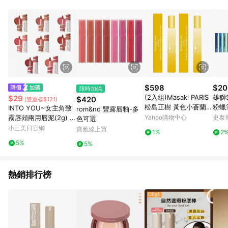
$598
$20
限時加碼
(2入組)Masaki PARIS
雄獅S
$29
$420
(雙重省$121)
松島正樹 黃色小蒼蘭淡
粉蠟筆
INTO YOU~女主角致
rom&nd 豐露唇釉-多
香精 10ml
支/
霧唇頰兩用唇泥(2g) 款
Yahoo購物中心
史泰
色可選
式可選
小三美日官網
寶雅線上買
1%
2
5%
5%
熱銷排行榜