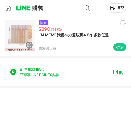
筆記
降價
$298
(降$52)
I’M MEME我愛神力遮瑕膏4.5g-多款任選
搶購
寶雅線上買
訂單成立賺5%
14
點
下單享LINE POINTS點數