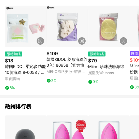
$109
限時加碼
限時加碼
韓國KIDOL 菱形海綿(1
$10
$18
$79
0入) 80958【官方旗
Mii
韓國KIDOL 柔彩多功能
Miine 珍珠洗臉海綿
艦館】
MEKO風格美妝-蝦皮官
粉撲
10切海綿 8-0058 / 化
屈臣氏Watsons
方旗艦店
妝海綿 韓國海綿 海綿
屈臣氏
蝦皮購物
2%
3%
粉撲 隔離霜 粉底霜
3
8%
熱銷排行榜