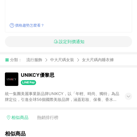
價格趨勢怎麼看？
設定到價通知
分類：
流行服飾
中大尺碼女裝
女大尺碼內睡衣褲
UNIKCY優黎思
統一集團美麗事業新品牌UNIKCY，以「年輕、時尚、獨特」為品
牌定位，引進全球56個國際美妝品牌，涵蓋彩妝、保養、香水、
髮肌芳療，近4,000個品項，同時提供專業彩妝諮詢與護膚服務，
打造引領時尚潮流的「國際精品美妍館」 請注意：若使用商家
App下單，不符合LINE購物贈點資格。
相似商品
熱銷排行榜
相似商品