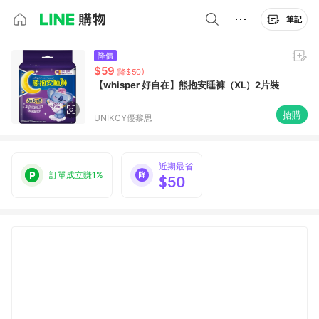
筆記
降價
$59
(降$50)
【whisper 好自在】熊抱安睡褲（XL）2片裝
搶購
UNIKCY優黎思
近期最省
訂單成立賺1%
$50