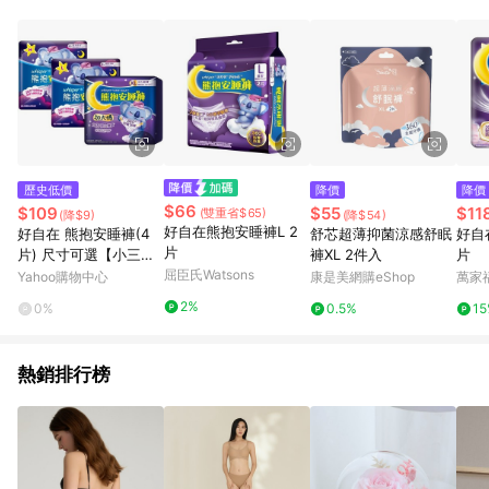
歷史低價
降價
降價
$66
$109
$55
$11
(雙重省$65)
(降$9)
(降$54)
好自在熊抱安睡褲L 2
好自在 熊抱安睡褲(4
舒芯超薄抑菌涼感舒眠
好自
片
片) 尺寸可選【小三美
褲XL 2件入
片
日】D836982
屈臣氏Watsons
Yahoo購物中心
康是美網購eShop
萬家
2%
0%
0.5%
1
熱銷排行榜