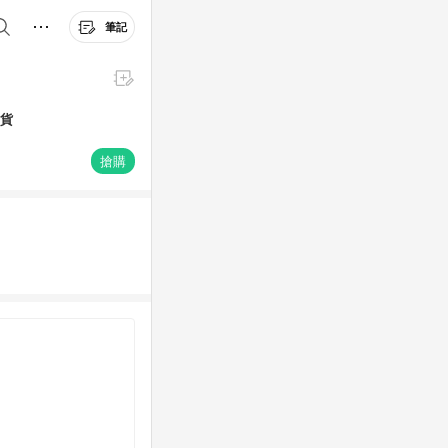
筆記
出貨
搶購