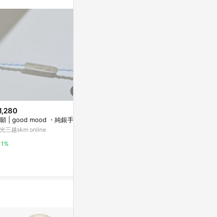
1,280
$80
降價
願 | good mood ・純銀手鍊
(日本)COPIC
$1,272
(降$26)
克筆 R系列-R
光三越skm online
Filorga Nutri-Filler Lips Nutri-
Yahoo購物中
Plumping Lip Balm 4g
1%
Escentual
0%
0.5%