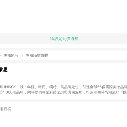
設定到價通知
專櫃彩妝
專櫃隔離防曬
優黎思
牌UNIKCY，以「年輕、時尚、獨特」為品牌定位，引進全球56個國際美妝品
近4,000個品項，同時提供專業彩妝諮詢與護膚服務，打造引領時尚潮流的「
p下單，不符合LINE購物贈點資格。
排行榜