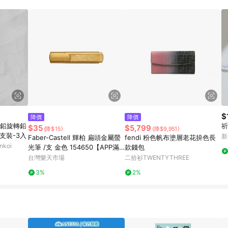
$
降價
降價
自動鉛旋轉鉛
祈
$35
$5,799
(降$15)
(降$9,951)
6支裝-3入
新
Faber-Castell 輝柏 扁頭金屬螢
fendi 粉色帆布塗層老花拚色長
koi
光筆 /支 金色 154650【APP滿
款錢包
額下單10%點數(單一帳號最高15
台灣樂天市場
二拾衫TWENTYTHREE
00點)】8/31止
3%
2%