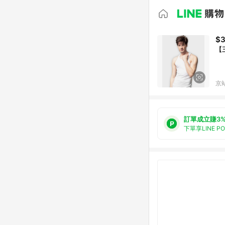
$
【三
京站
訂單成立賺3
下單享LINE P