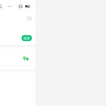
筆記
搶購
9
點