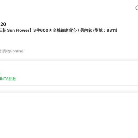
320
花 Sun Flower】3件600★全棉細肩背心 / 男內衣 (型號：8811)
i購物Qonline
%
OINTS點數