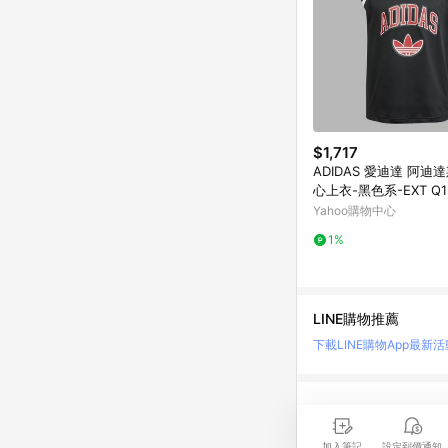
$1,717
ADIDAS 愛迪達 阿迪達
心上衣-黑色系-EXT Q12
Y-JP1003
Yahoo購物中心
1%
LINE購物推薦
下載LINE購物App
最新活
LINE 購物是匯集購
時間差，請務必點擊商品
加入筆記
設定到價通知