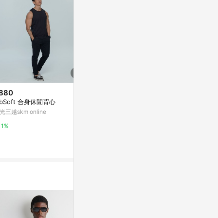
880
$1,590
限時加碼
ibSoft 合身休閒背心
日本EXCIOR - 三重編100%純棉
$97
厚男仕長袖保暖衣【I3976】
光三越skm online
【T-2】🖤
Yahoo購物中心
穿 健身 彈性 
1%
汗 顯肌肉打底
蝦皮購物
1%
搭 百搭 背心
4%