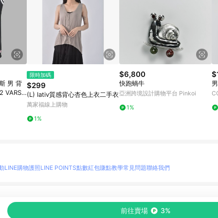
$6,800
$
限時加碼
斯 男 背
快跑蝸牛
男
$299
 VARSIT
亞洲跨境設計購物平台 Pinkoi
C
(L) lativ質感背心杏色上衣二手衣
萬家福線上購物
1%
1%
動
LINE購物護照
LINE POINTS點數紅包
賺點教學
常見問題
聯絡我們
物情報與商品資訊的整合性平台，並依購物情報中的趨勢與風格做合作網路商家的延伸商
前往賣場
3%
至各合作網路商家，確認現售價與購物條件，一切資訊以合作廠商網頁為準。