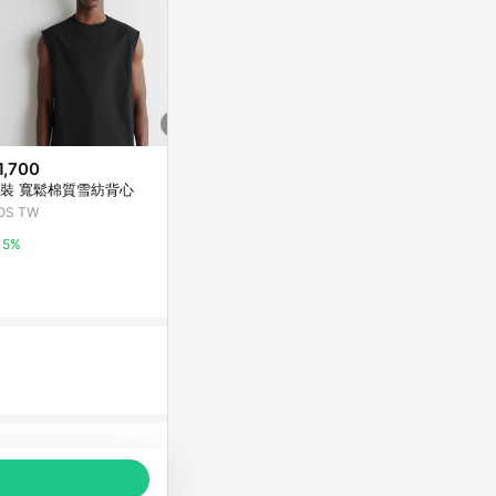
1,700
$1,180
$1,700
裝 寬鬆棉質雪紡背心
JORDON 極致溫感 刷毛背心
男裝 寬鬆棉
OS TW
東森購物 ETMall
COS TW
5%
0.5%
5%
品推薦，商品資料更新會有