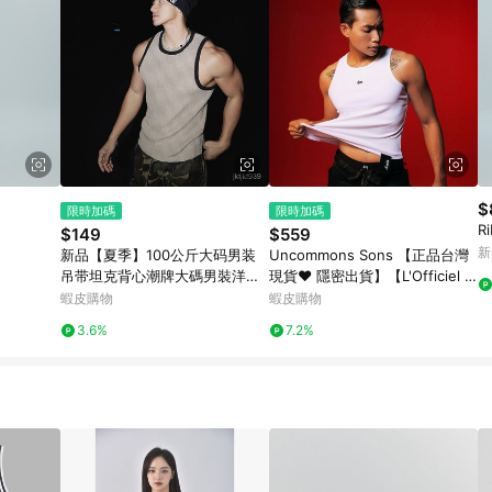
$
限時加碼
限時加碼
R
$149
$559
新
新品【夏季】100公斤大码男装
Uncommons Sons 【正品台灣
吊带坦克背心潮牌大碼男裝洋氣
現貨♥️ 隱密出貨】【L'Officiel Ô
美式高級感複古撞色邊飾羅紋運
M限量款】form 休閒背心
蝦皮購物
蝦皮購物
動無袖帥氣背心
3.6%
7.2%