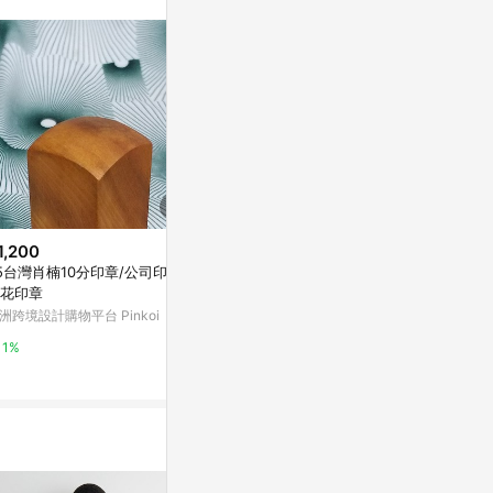
。
1,200
$79
$1,904
5台灣肖楠10分印章/公司印章/
雜誌架-粉
【微瑕特惠】
花印章
青山- 臥室掛
Yahoo購物中心
洲跨境設計購物平台 Pinkoi
亞洲跨境設計購物
0%
1%
1%