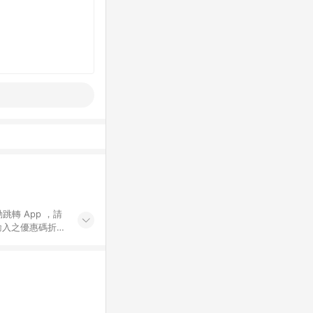
動跳轉 App ，請
輸入之優惠碼折
手動輸入之優惠
行為，不具贈點資
數將於出貨後 45 天
站上之商品規格、
 10. 點數紅包
PP 並完成訂單，不