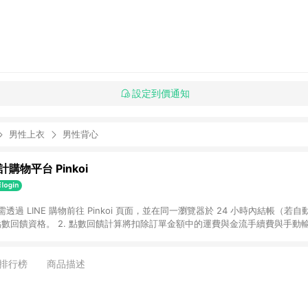
設定到價通知
男性上衣
男性背心
購物平台 Pinkoi
 需透過 LINE 購物前往 Pinkoi 頁面，並在同一瀏覽器於 24 小時內結帳（若自
具點數回饋資格。 2. 點數回饋計算將扣除訂單金額中的運費與金流手續費與手動
點數回饋訂單不得享有 Pinkoi 站方優惠，例如首購優惠，P coins，全站(不包含
E 購物連結到 Pinkoi 以外之網站購買之商品不具贈點資格。 5. 取消訂單或退貨
APP 請更新至Android v4.6.0 / iOS v4.1.5 以上才具贈點資格。 7. 點
排行榜
商品描述
資商品，禮物卡，開館保證金，補運費，攤位費等不具贈點資格。 9. LINE 購物
inkoi 商品資訊頁及購物車不符，以 Pinkoi 購物商品資訊頁及購物車標示為準。
明為準。 11. 若於 LINE 購物前往 Pinkoi 頁面後才首次下載 Pinkoi A