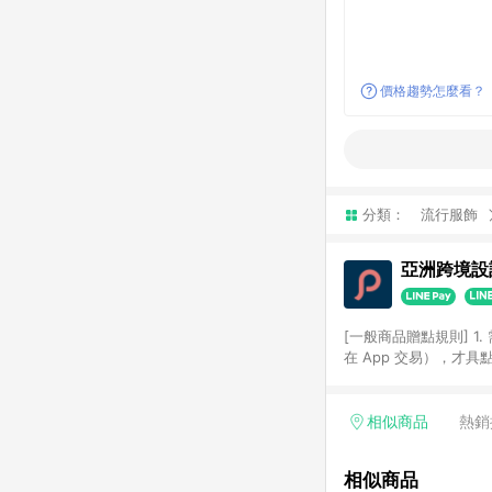
價格趨勢怎麼看？
分類：
流行服飾
亞洲跨境設計
[一般商品贈點規則] 1.
在 App 交易），才
扣。 3. LINE 購物
碼)。 4. 透過 LIN
格，部分退款不在此限。 6. 
相似商品
熱銷
後發送。 8. 群眾募
顏色、價位、贈品如與 P
相似商品
使用規則請以點數紅包活動說