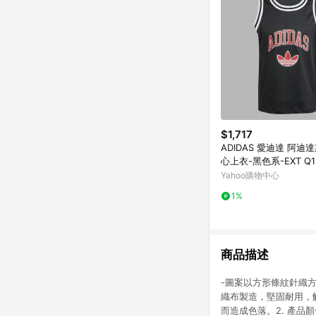
$1,717
ADIDAS 愛迪達 阿迪達
心上衣-黑色系-EXT Q12
Y-JP1003
Yahoo購物中心
1%
商品描述
-圖案以方形條紋針織
織布製造，堅固耐用，觸
而造成色落。2. 產品