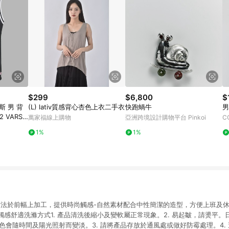
$299
$6,800
$
斯 男 背
(L) lativ質感背心杏色上衣二手衣
快跑蝸牛
男
 VARSIT
萬家福線上購物
亞洲跨境設計購物平台 Pinkoi
C
1%
1%
方法於前幅上加工，提供時尚觸感-自然素材配合中性簡潔的造型，方便上班及休
感舒適洗滌方式1. 產品清洗後縮小及變軟屬正常現象。2. 易起皺，請燙平。日
顏色會隨時間及陽光照射而變淡。3. 請將產品存放於通風處或做好防霉處理。4.