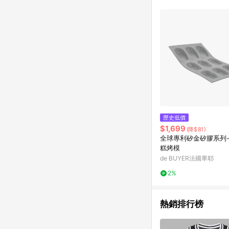
符合導購資格；承上，首次下
歷史低價
$1,699
(降$81)
全球專利矽金矽膠系列
糕烤模
de BUYER法國畢耶
2%
熱銷排行榜