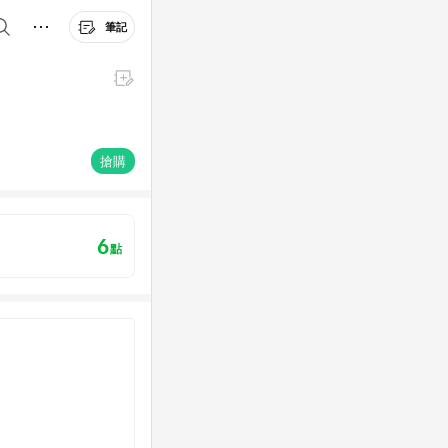
筆記
搶購
6
點