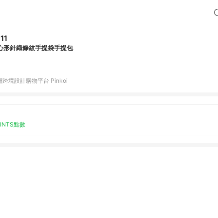
11
心形針織條紋手提袋手提包
跨境設計購物平台 Pinkoi
OINTS點數