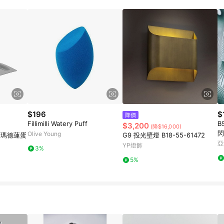
載 Pinkoi APP 後，需透過 LINE 購物前往 Pinkoi 頁面，方享導購資格
$196
$
降價
Fillimilli Watery Puff
B
$3,200
(降$16,000)
閃
Olive Young
-瑪德蓮蛋
G9 投光壁燈 B18-55-61472
亞
YP燈飾
3%
5%