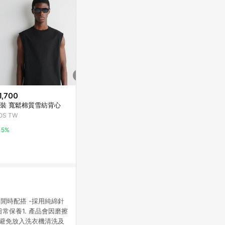
1,700
$1,700
$1,785
裝 寬鬆棉質雪紡背心
男裝 寬鬆棉質雪紡背心
【蒼云】 新
暗紋內搭/背
OS TW
COS TW
亞洲跨境設計購物
5%
5%
1%
閒時配搭 -採用純綿針
常保養1. 產品會因磨擦
 避免放入洗衣機清洗及