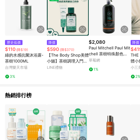
$2,080
歷史低價
降價
降價
Paul Mitchell Paul Mit
$110
$590
$41
(降$19)
(降$370)
chell 茶樹特殊顏色洗
綠的水感抗菌沐浴露-
【The Body Shop美體
THE
髮露 1000ml/33.8oz-
草莓網
茶樹1000ML
小舖】茶樹調理入門組
體小
所有髮質洗髮精
| 修復凝膠15ml+調理
潔面膠
台灣樂天市場
LINE禮物
小三
1%
水60ml
3%
2
熱銷排行榜