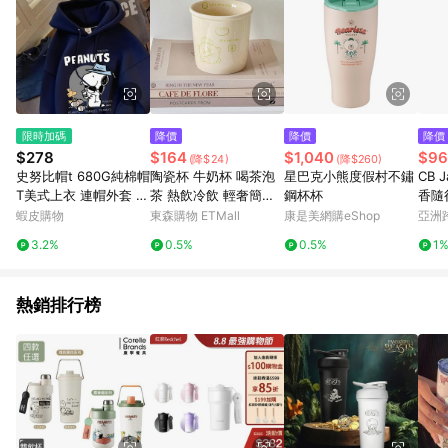
限時加碼
降價
降價
降價
$278
$164
$1,040
$96
(降$24)
(降$260)
史努比帽t 680G純棉帽
陶瓷杯 牛奶杯 喝茶泡
星巴克小熊度假村不鏽
CB 
T美式上衣 連帽外套 大
茶 熱飲冷飲 輕奢簡約
鋼杯杯
香隨
尺碼上衣 刷毛帽踢 sn
小眾輕奢 辦公室家用
溫杯 
蝦皮購物
東森購物 ETMall
康是美網購eShop
亞洲
oopy 情侶衣 韓系上衣
Pinko
3.2%
0.5%
0.5%
1
男女同款秋冬衣服
熱銷排行榜