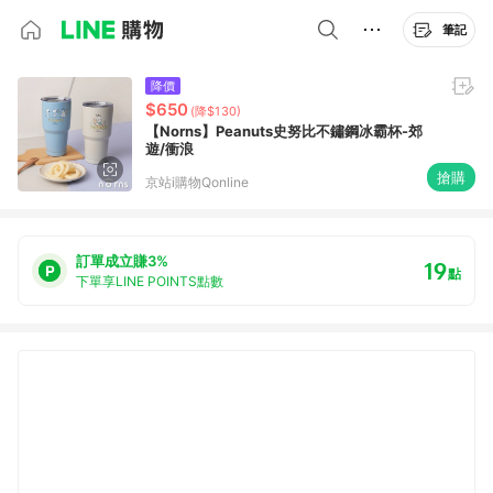
筆記
降價
$650
(降$130)
【Norns】Peanuts史努比不鏽鋼冰霸杯-郊
遊/衝浪
搶購
京站i購物Qonline
訂單成立賺3%
19
點
下單享LINE POINTS點數