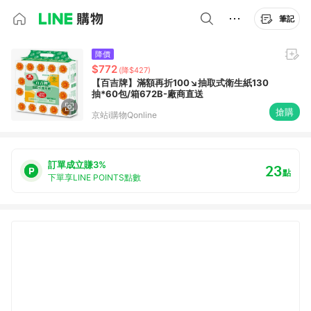
筆記
降價
$772
(降$427)
【百吉牌】滿額再折100↘抽取式衛生紙130
抽*60包/箱672B-廠商直送
搶購
京站i購物Qonline
訂單成立賺3%
23
點
下單享LINE POINTS點數