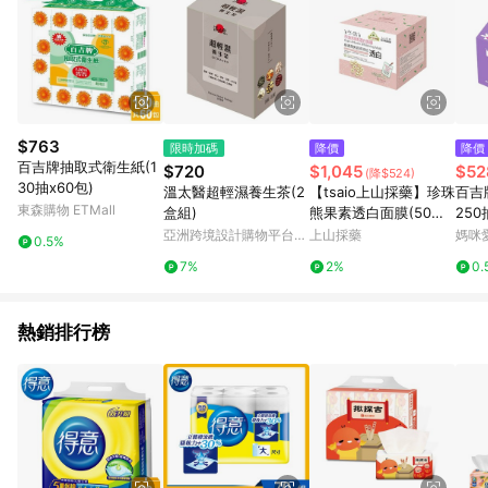
$763
限時加碼
降價
降價
百吉牌抽取式衛生紙(1
$720
$1,045
$52
(降$524)
30抽x60包)
溫太醫超輕濕養生茶(2
【tsaio上山採藥】珍珠
百吉
東森購物 ETMall
盒組)
熊果素透白面膜(50
250
入)/盒
亞洲跨境設計購物平台
上山採藥
媽咪
0.5%
Pinkoi
7%
2%
0.
熱銷排行榜