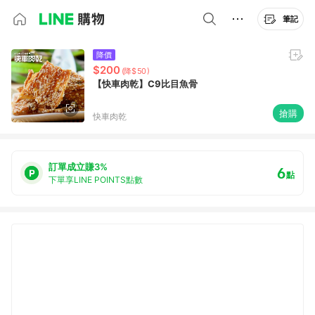
筆記
降價
$200
(降$50)
【快車肉乾】C9比目魚骨
搶購
快車肉乾
訂單成立賺3%
6
點
下單享LINE POINTS點數