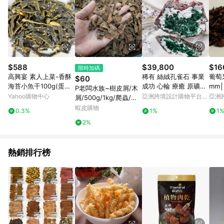
$588
$39,800
$16
限時加碼
高興宴 素人上菜-香酥
稀有 絲絨孔雀石 事業
葡萄
$60
海苔小魚干100g(蛋奶
成功 心輪 療癒 原礦擺
mm
P老闆水族~樹皮屑/木
素)
件 收藏 單品 禮物
Yahoo購物中心
亞洲跨境設計購物平台
亞洲
屑/500g/1kg/爬蟲/蜥
Pinkoi
Pinko
蜴/陸龜/龜/巨蜥/底材/
蝦皮購物
0.3%
1%
1
2%
熱銷排行榜