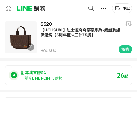
筆記
$520
【HOUSUXI】迪士尼奇奇蒂蒂系列-絎縫刺繡
保溫袋【5周年慶↘三件75折】
搶購
HOUSUXI
訂單成立賺5%
26
點
下單享LINE POINTS點數