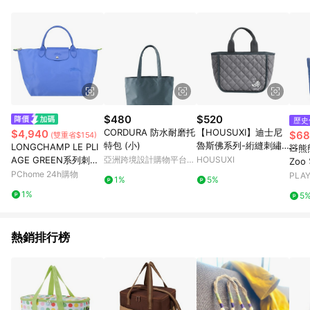
$480
$520
歷史
CORDURA 防水耐磨托
【HOUSUXI】迪士尼
$4,940
$68
(雙重省$154)
特包 (小)
魯斯佛系列-絎縫刺繡
LONGCHAMP LE PLI
🧸熊
保溫袋【5周年慶↘三
AGE GREEN系列刺繡
亞洲跨境設計購物平台
HOUSUXI
Zo
件75折】
Pinkoi
短把再生尼龍摺疊水餃
PChome 24h購物
柔蓬
PLA
1%
5%
包(中/失車菊藍)
B106
1%
5
熱銷排行榜