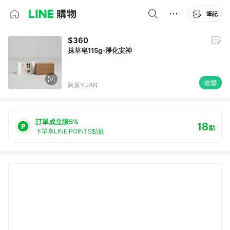
筆記
$360
抹草皂115g-淨化安神
搶購
阿原YUAN
訂單成立賺5%
18
點
下單享LINE POINTS點數