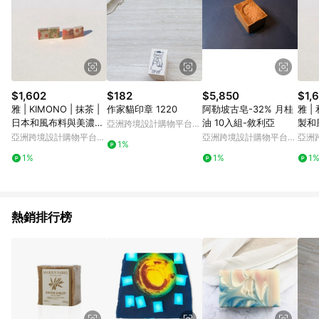
$1,602
$182
$5,850
$1,
雅 | KIMONO | 抹茶 |
作家貓印章 1220
阿勒坡古皂-32% 月桂
雅 |
日本和風布料與美濃燒
油 10入組-敘利亞
製和
亞洲跨境設計購物平台
磁磚 耳環 單邊
磚 
Pinkoi
亞洲跨境設計購物平台
亞洲跨境設計購物平台
亞洲
1%
Pinkoi
Pinkoi
Pinko
1%
1%
1
熱銷排行榜