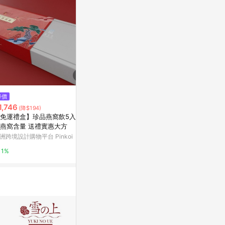
$990
$500
降價
海風 Bondi Breeze 線香
展覽畫冊－藝
1,746
(降$194)
亞洲跨境設計購物平台 Pinkoi
亞洲跨境設計購物
免運禮盒】珍品燕窩飲5入禮盒
燕窩含量 送禮實惠大方
1%
1%
洲跨境設計購物平台 Pinkoi
1%