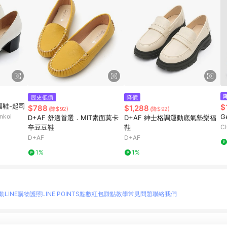
歷史低價
降價
福鞋-起司
$
$788
$1,288
(降$92)
(降$92)
koi
G
D+AF 舒適首選．MIT素面莫卡
D+AF 紳士格調運動底氣墊樂福
辛豆豆鞋
鞋
C
D+AF
D+AF
1%
1%
動
LINE購物護照
LINE POINTS點數紅包
賺點教學
常見問題
聯絡我們