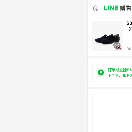
$3
【
D
訂單成立賺5
下單享LINE P