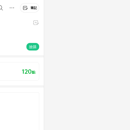
筆記
搶購
120
點