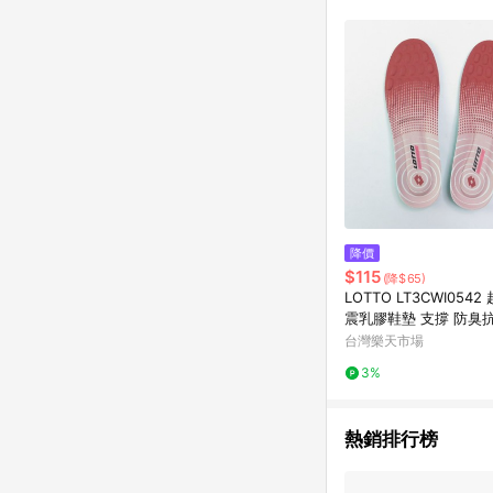
降價
$115
(降$65)
LOTTO LT3CWI054
震乳膠鞋墊 支撐 防臭
漸層【iSport愛運動】
台灣樂天市場
3%
熱銷排行榜