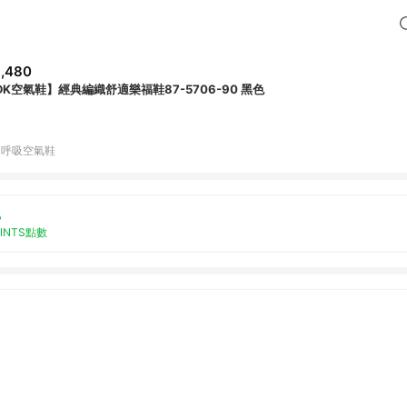
,480
DK空氣鞋】經典編織舒適樂福鞋87-5706-90 黑色
K 呼吸空氣鞋
%
OINTS點數