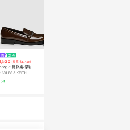
降價
降價
1,530
$788
$386
(雙重省$736)
(降$92)
(降$96)
eorgie 鏈條樂福鞋
D+AF 舒適樂活．MIT素面豆豆
夏季低幫小白
HARLES & KEITH
穆勒鞋
鞋厚底松糕鞋
人鞋
D+AF
東森購物 ETMa
5%
1%
0.5%