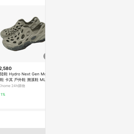
2,580
$1,692
$5,077
陸鞋 Hydro Next Gen Moc
Adidas Lightstride MOC [JI227
GO FLYEASE
鞋 卡其 戶外鞋 溯溪鞋 ML000
7] 男女 運動休閒鞋 洞洞鞋 懶人
OW
5370
鞋 涼鞋 快乾 緩震 卡其
Chome 24h購物
PChome 24h購物
AREA 02
1%
1%
1%