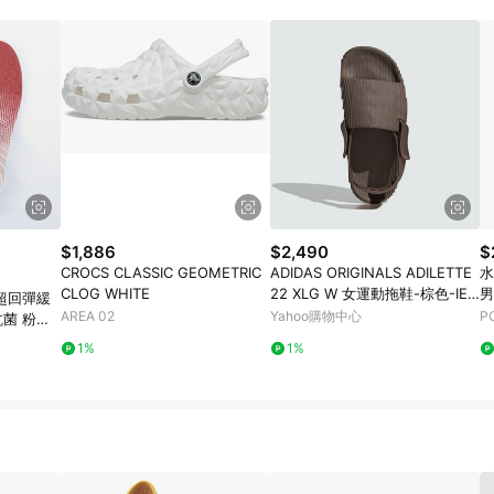
$1,886
$2,490
$
CROCS CLASSIC GEOMETRIC
ADIDAS ORIGINALS ADILETTE
水
CLOG WHITE
22 XLG W 女運動拖鞋-棕色-IE5
男
2 超回彈緩
648
0
AREA 02
Yahoo購物中心
P
抗菌 粉紅
1%
1%