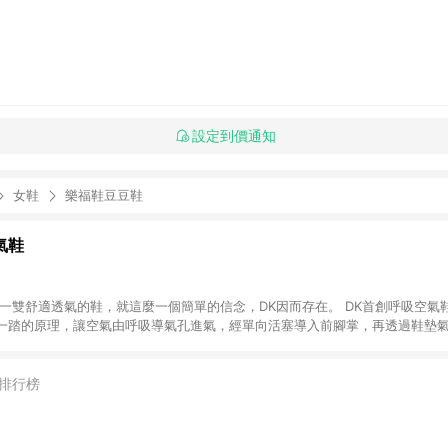
設定到價通知
女鞋
樂福鞋豆豆鞋
氣鞋
透氣的鞋，就這麼一個簡單的信念，DK因而存在。 DK首創呼吸空氣鞋，藉由鞋底空
一踏的原理，讓空氣由呼吸導氣孔進氣，經單向活塞導入前腳掌，再透過鞋墊
深呼吸，感受截然不同的乾爽感受、享受浸沐於SPA般的舒適感。
排行榜