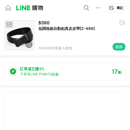
筆記
$590
低調格線自動釦真皮皮帶[Z-496]
搶購
74OUNCE全家人的包
訂單成立賺3%
17
點
下單享LINE POINTS點數