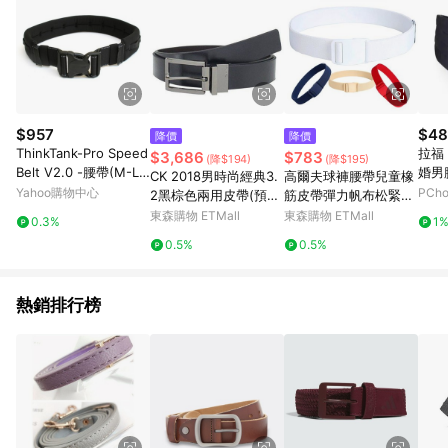
$957
$48
降價
降價
ThinkTank-Pro Speed
拉福
$3,686
$783
(降$194)
(降$195)
Belt V2.0 -腰帶(M-L)-
婚男
CK 2018男時尚經典3.
高爾夫球褲腰帶兒童橡
PS007
Yahoo購物中心
PCh
2黑棕色兩用皮帶(預
筋皮帶彈力帆布松緊帶
購)
男女童運動休閑皮帶
東森購物 ETMall
東森購物 ETMall
0.3%
1
0.5%
0.5%
熱銷排行榜