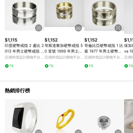
$1,115
$1,152
$1,152
$1,1
印度硬幣戒指 2 盧比 2
哥斯達黎加硬幣戒指 5
哥倫比亞硬幣戒指 1 比
保加
013 年男士硬幣戒指 女
0 冒號 1999 年男士硬
索 1977 年男士硬幣戒
va 
士硬幣戒指
幣戒指 女士硬幣戒指
指 女士硬幣戒指
女士
亞洲跨境設計購物平台
亞洲跨境設計購物平台
亞洲跨境設計購物平台
亞洲
Pinkoi
Pinkoi
Pinkoi
Pinko
1%
1%
1%
1
熱銷排行榜