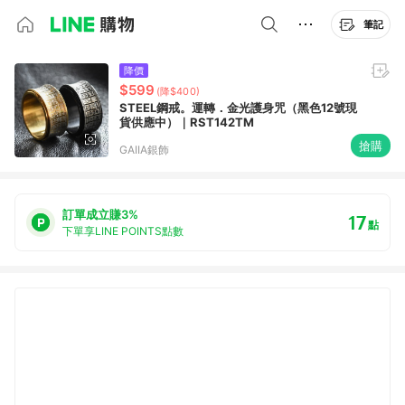
筆記
降價
$599
(降$400)
STEEL鋼戒。運轉．金光護身咒（黑色12號現
貨供應中）｜RST142TM
搶購
GAIIA銀飾
訂單成立賺3%
17
點
下單享LINE POINTS點數