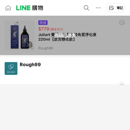
筆記
降價
$779
(降$301)
Juliart 覺亞｜甘草次酸角質淨化液
商品已停售
220ml【故宮聯名款】
Rough99
Rough99