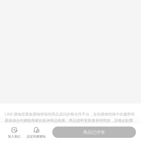
LINE 購物是匯集購物情報與商品資訊的整合性平台，並依購物情報中的趨勢與
風格做合作網路商家的延伸商品推薦，商品資料更新會有時間差，請務必點擊
商品至各合作網路商家，確認現售價與購物條件，一切資訊以合作廠商網頁為
商品已停售
準。
加入筆記
設定到價通知