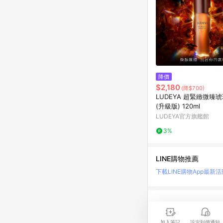
降價
$2,180
(降$700)
LUDEYA 超緊緻微臻
(升級版) 120ml
LUDEYA官方旗艦館
3%
LINE購物推薦
下載LINE購物App
最新活
LINE 購物是匯集購
時間差，請務必點擊商品
加入筆記
設定到價通知