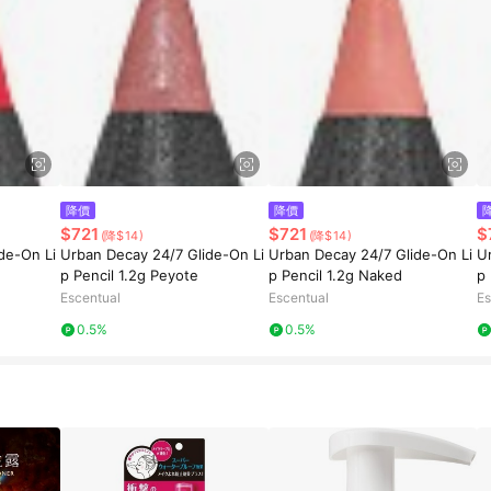
降價
降價
$721
$721
$
(降$14)
(降$14)
de-On Li
Urban Decay 24/7 Glide-On Li
Urban Decay 24/7 Glide-On Li
U
p Pencil 1.2g Peyote
p Pencil 1.2g Naked
p 
Escentual
Escentual
Es
0.5%
0.5%