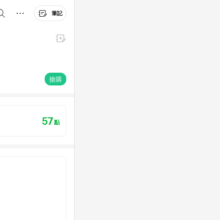
筆記
搶購
57
點