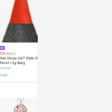
降價
降價
降價
721
$1,272
$721
(降$14)
(降$26)
(降$14)
rban Decay 24/7 Glide-On Li
Filorga Nutri-Filler Lips Nutri-
Urban Decay
Pencil 1.2g Bang
Plumping Lip Balm 4g
ye Pencil 1.
centual
Escentual
Escentual
0.5%
0.5%
0.5%