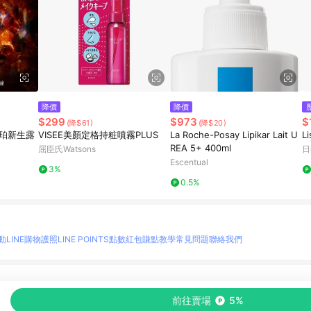
降價
降價
$299
$973
$
(降$61)
(降$20)
琥珀新生露
VISEE美顏定格持粧噴霧PLUS
La Roche-Posay Lipikar Lait U
L
REA 5+ 400ml
屈臣氏Watsons
日
Escentual
3%
0.5%
動
LINE購物護照
LINE POINTS點數紅包
賺點教學
常見問題
聯絡我們
物情報與商品資訊的整合性平台，並依購物情報中的趨勢與風格做合作網路商家的延伸商
前往賣場
5%
至各合作網路商家，確認現售價與購物條件，一切資訊以合作廠商網頁為準。