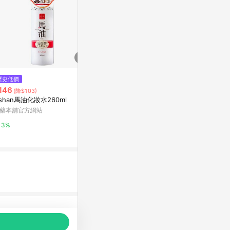
歷史低價
限時加碼
降價
146
$1,000
$757
(降$103)
(降$15)
ishan馬油化妝水260ml
金盞花精華修護化妝水
Aveda Invati
evitalizing 
藥本舖官方網站
Kiehl's契爾氏官網
Escentual
3%
10%
0.5%
品推薦，商品資料更新會有