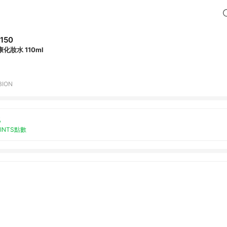
,150
康化妝水 110ml
BION
%
OINTS點數