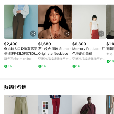
$2,490
$1,680
$6,800
$1,
側排釦大口袋造型高腰
石- 起始 項鍊 Stone -
Memory Producer 紅
翻領
長褲(FF43L0F0780) -
Originate Necklace
色麂皮鉛筆裙
新光三
ehka sopo
新光三越skm online
亞洲跨境設計購物平台
亞洲跨境設計購物平台
1
Pinkoi
Pinkoi
1%
1%
1%
熱銷排行榜