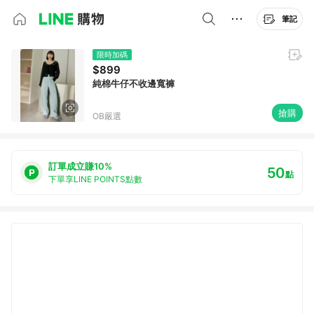
筆記
限時加碼
$899
純棉牛仔不收邊寬褲
搶購
OB嚴選
訂單成立賺10%
50
點
下單享LINE POINTS點數