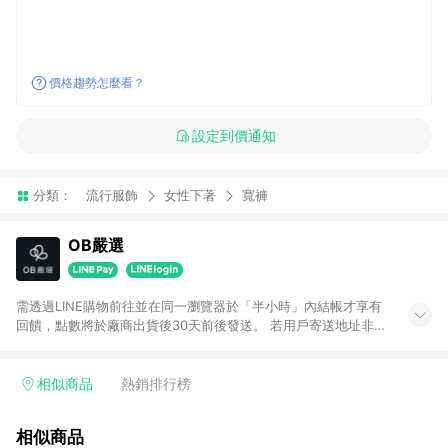
價格趨勢怎麼看？
設定到價通知
分類：
流行服飾
女性下著
寬褲
OB嚴選
需透過LINE購物前往並在同一瀏覽器於「半小時」內結帳才享有
回饋，點數將於廠商出貨後30天前後發送。 若用戶寄送地址非台
灣地區，將不符合贈點資格。 預購商品贈點日期依實際出貨日為
主。
相似商品
熱銷排行榜
相似商品